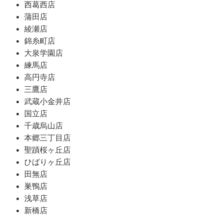
西葛西店
蒲田店
綾瀬店
錦糸町店
大泉学園店
練馬店
高円寺店
三鷹店
武蔵小金井店
国立店
千歳烏山店
本郷三丁目店
聖蹟桜ヶ丘店
ひばりヶ丘店
田無店
巣鴨店
浅草店
新橋店