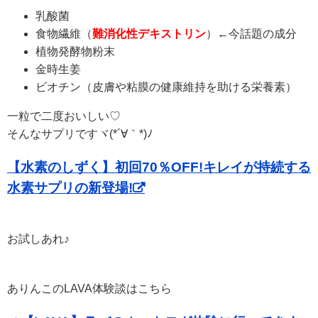
乳酸菌
食物繊維（
難消化性デキストリン
）←今話題の成分
植物発酵物粉末
金時生姜
ビオチン（皮膚や粘膜の健康維持を助ける栄養素）
一粒で二度おいしい♡
そんなサプリですヾ(*´∀｀*)ﾉ
【水素のしずく】初回70％OFF!キレイが持続する
水素サプリの新登場!
お試しあれ♪
ありんこのLAVA体験談はこちら