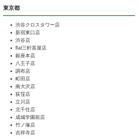
東京都
渋谷クロスタワー店
新宿東口店
渋谷店
flat三軒茶屋店
銀座本店
八王子店
調布店
町田店
南大沢店
荻窪店
立川店
北千住店
成城学園前店
竹ノ塚店
吉祥寺店