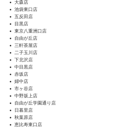
大森店
池袋東口店
五反田店
目黒店
東京八重洲口店
自由が丘店
三軒茶屋店
二子玉川店
下北沢店
中目黒店
赤坂店
婦中店
市ヶ谷店
中野坂上店
自由が丘学園通り店
日暮里店
秋葉原店
恵比寿東口店