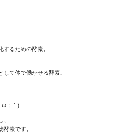
化するための酵素。
として体で働かせる酵素。
ω；｀)
し、
物酵素です。