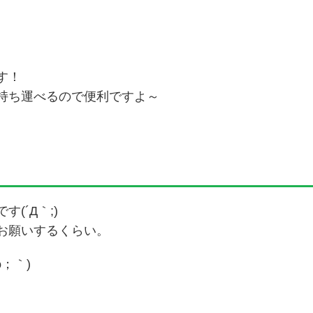
す！
持ち運べるので便利ですよ～
(´Д｀;)
お願いするくらい。
；｀)