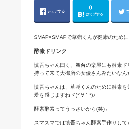
0
シェアする
はてブする
SMAP×SMAPで草彅くんが健康のため
酵素ドリンク
慎吾ちゃん曰く、舞台の楽屋にも酵素ド
持って来て大御所の女優さんみたいなん
慎吾ちゃんは、草彅くんのために酵素を
愛を感じますねヾ(*´∀｀*)ﾉ
酵素酵素ってうっさいから(笑)←
スマスマでは慎吾ちゃん酵素手作りして