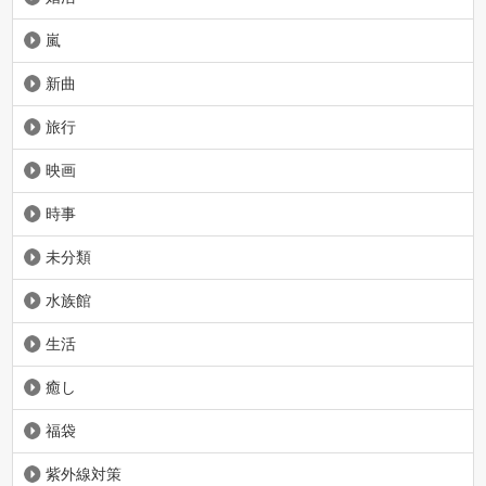
嵐
新曲
旅行
映画
時事
未分類
水族館
生活
癒し
福袋
紫外線対策