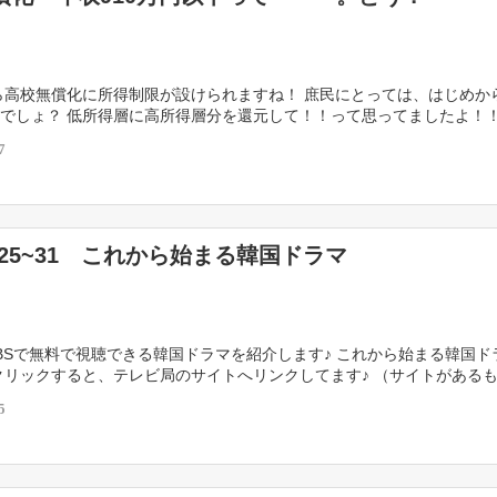
から高校無償化に所得制限が設けられますね！ 庶民にとっては、はじめか
でしょ？ 低所得層に高所得層分を還元して！！って思ってましたよ！！
ったのは910万円以下。 結構、緩い感じがす […]
7
.8.25~31 これから始まる韓国ドラマ
Sで無料で視聴できる韓国ドラマを紹介します♪ これから始まる韓国ド
クリックすると、テレビ局のサイトへリンクしてます♪ （サイトがある
26 BS11 月曜日22 […]
5