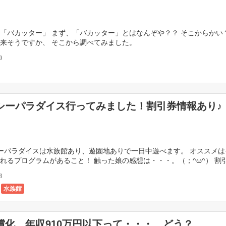
「バカッター」 まず、「バカッター」とはなんぞや？？ そこからかい
来そうですか、 そこから調べてみました。
0
シーパラダイス行ってみました！割引券情報あり♪
パラダイスは水族館あり、遊園地ありで一日中遊べます。 オススメは
れるプログラムがあること！ 触った娘の感想は・・・。（；^ω^） 割
ゲットできます♪ […]
8
水族館
償化 年収910万円以下って・・・。どう？