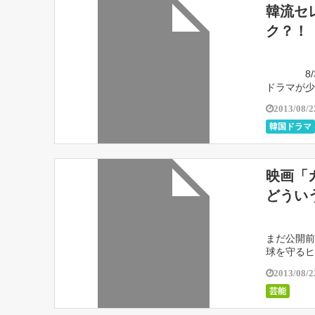
韓流セ
ク？！
8/30 
ドラマが少
2013/08/2
韓国ドラマ
映画「
どうい
まだ公開前
球を守るヒ
と、 それを
2013/08/2
芸能