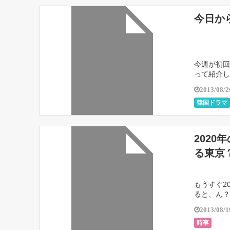
今日か
今週が初回
って紹介
2013/08/2
韓国ドラマ
202
る東京
もうすぐ2
ると、ん？
のブエノス
2013/08/1
時事