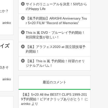
サイトのリニューアルを決意！50代から
のHappy Life
たか？
【嵐予約開始】ARASHI Anniversary Tou
r 5×20 FILM “Record of Memories”
arinko
This is 嵐 DVD・ブルーレイ予約開始！
初回限定盤が欲しい！
サイズ
【嵐】アラフェス2020 at 国立競技場予
約開始！
【嵐】This is 嵐 予約開始！待望のオリ
ジナルアルバム！
効きそ
arinko
最近のコメント
【嵐】5×20 All the BEST!! CLIPS 1999-201
9予約開始！ビデオクリップありがとう！
に
arinko
より