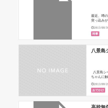
最近、噂の
突っ込みが
2013/08/3
時事
八景島
八景島シー
ちゃんに触
割と簡単に
2013/08/2
おでかけ
高校無