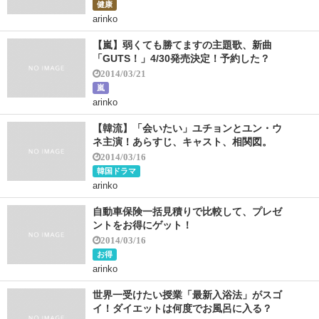
健康
arinko
【嵐】弱くても勝てますの主題歌、新曲
「GUTS！」4/30発売決定！予約した？
2014/03/21
嵐
arinko
【韓流】「会いたい」ユチョンとユン・ウ
ネ主演！あらすじ、キャスト、相関図。
2014/03/16
韓国ドラマ
arinko
自動車保険一括見積りで比較して、プレゼ
ントをお得にゲット！
2014/03/16
お得
arinko
世界一受けたい授業「最新入浴法」がスゴ
イ！ダイエットは何度でお風呂に入る？