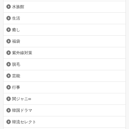
水族館
生活
癒し
福袋
紫外線対策
脱毛
芸能
行事
関ジャニ∞
韓国ドラマ
韓流セレクト