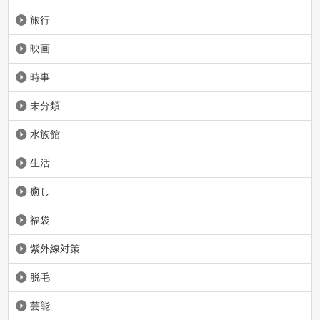
旅行
映画
時事
未分類
水族館
生活
癒し
福袋
紫外線対策
脱毛
芸能