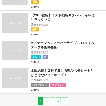
福袋
arinko
【2015福袋】ミスド福袋ネタバレ！今年は
リラックマ♡
2014/12/28
福袋
arinko
Mステーションスーパーライブ2014タイム
テーブル随時更新！
2014/12/26
テレビ
嵐
arinko
土田絶賛！２秒で履ける靴ひもモヒートと
ほどけないヒッキーズ！
2014/12/26
ショッピング
ランキング
arinko
1
2
3
4