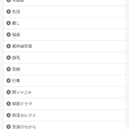
水族館
生活
癒し
福袋
紫外線対策
脱毛
芸能
行事
関ジャニ∞
韓国ドラマ
韓流セレクト
音楽のちから