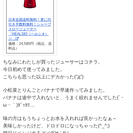
日本全国送料無料！更に代
引き手数料無料！シャープ
スロージューサー
「HEALSIO（ヘルシオ）
ジ…
価格：24,580円（税込、送
料込）
ちなみにわたしが買ったジューサーはコチラ。
今日初めて使ってみました。
こちらも思った以上にデカかった(°д°)
小松菜とりんごとバナナで早速作ってみました。
バナナは途中で入れないと、うまく絞れませんでした(´・
ω・｀)ｶﾞｯｶﾘ…
味の方はもうちょっとお水を入れれば良かったなぁ～
美味しかったけど、ドロドロになっちゃった(^_^;)