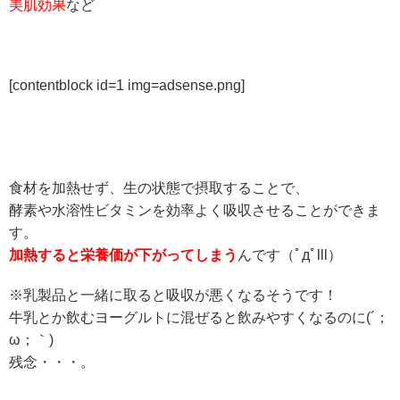
美肌効果
など
[contentblock id=1 img=adsense.png]
食材を加熱せず、生の状態で摂取することで、
酵素や水溶性ビタミンを効率よく吸収させることができま
す。
加熱すると
栄養価が下がってしまう
んです（ﾟдﾟlll）
※乳製品と一緒に取ると吸収が悪くなるそうです！
牛乳とか飲むヨーグルトに混ぜると飲みやすくなるのに(´；
ω；｀)
残念・・・。