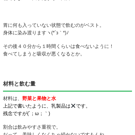
胃に何も入っていない状態で飲むのがベスト。
身体に染み渡りますヽ(*´з｀*)ﾉ
その後４０分から１時間くらいは食べないように！
食べてしまうと吸収が悪くなるとか。
材料と飲む量
材料は、
野菜と果物と水
上記で書いたように、乳製品は
です。
残念ですが(´；ω；｀)
割合は飲みやすさ重視で。
だって、美味しくなくちゃ続かないですもんね。