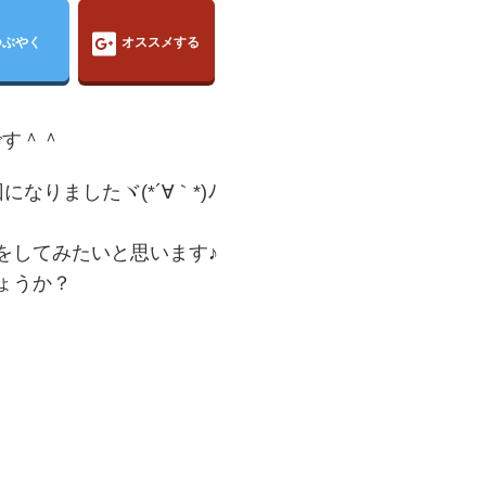
つぶやく
オススメする
です＾＾
りましたヾ(*´∀｀*)ﾉ
をしてみたいと思います♪
ょうか？