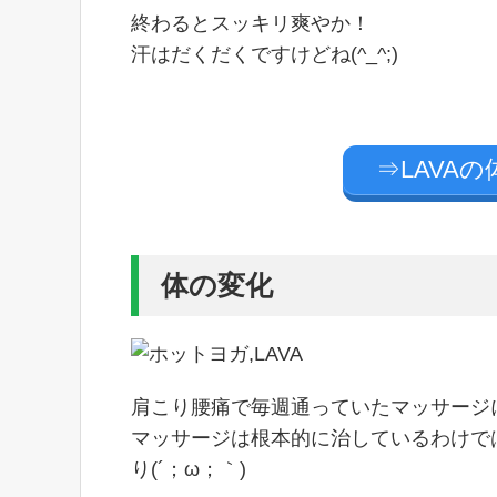
終わるとスッキリ爽やか！
汗はだくだくですけどね(^_^;)
⇒LAVA
体の変化
肩こり腰痛で毎週通っていたマッサージ
マッサージは根本的に治しているわけで
り(´；ω；｀)