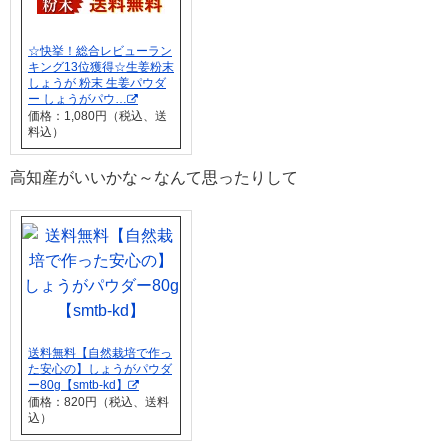
☆快挙！総合レビューラン
キング13位獲得☆生姜粉末
しょうが 粉末 生姜パウダ
ー しょうがパウ…
価格：1,080円（税込、送
料込）
高知産がいいかな～なんて思ったりして
送料無料【自然栽培で作っ
た安心の】しょうがパウダ
ー80g【smtb-kd】
価格：820円（税込、送料
込）