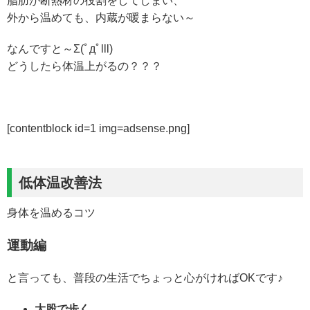
脂肪が断熱材の役割をしてしまい、
外から温めても、内蔵が暖まらない～
なんですと～Σ(ﾟдﾟlll)
どうしたら体温上がるの？？？
[contentblock id=1 img=adsense.png]
低体温改善法
身体を温めるコツ
運動編
と言っても、普段の生活でちょっと心がければOKです♪
大股で歩く