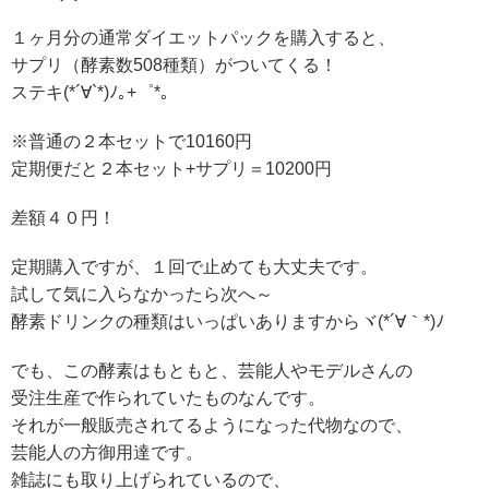
１ヶ月分の通常ダイエットパックを購入すると、
サプリ（酵素数508種類）がついてくる！
ステキ(*´∀`*)ﾉ｡+゜*｡
※普通の２本セットで10160円
定期便だと２本セット+サプリ＝10200円
差額４０円！
定期購入ですが、１回で止めても大丈夫です。
試して気に入らなかったら次へ～
酵素ドリンクの種類はいっぱいありますからヾ(*´∀｀*)ﾉ
でも、この酵素はもともと、芸能人やモデルさんの
受注生産で作られていたものなんです。
それが一般販売されてるようになった代物なので、
芸能人の方御用達です。
雑誌にも取り上げられているので、