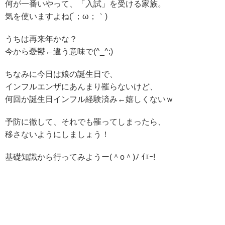
何が一番いやって、「入試」を受ける家族。
気を使いますよね(´；ω；｀)
うちは再来年かな？
今から憂鬱←違う意味で(^_^;)
ちなみに今日は娘の誕生日で、
インフルエンザにあんまり罹らないけど、
何回か誕生日インフル経験済み←嬉しくないｗ
予防に徹して、それでも罹ってしまったら、
移さないようにしましょう！
基礎知識から行ってみようー(＾o＾)ﾉ ｲｴｰ!