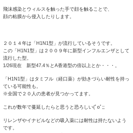
飛沫感染とウィルスを触った手で顔を触ることで、
顔の粘膜から侵入したりします。
２０１４年は「H1N1型」が流行しているそうです。
この「H1N1型」は２００９年に新型インフルエンザとして
流行した型。
1/26現在 新型47.4％とA香港型の倍以上とか・・・。
「H1N1型」はタミフル（経口薬）が効きづらい耐性を持っ
ている可能性も。
※全国で２０人の患者が見つかってます。
これが数年で蔓延したらと思うと恐ろしい(ﾟoﾟ;;
リレンザやイナビルなどの吸入薬には耐性は持たないよう
です。