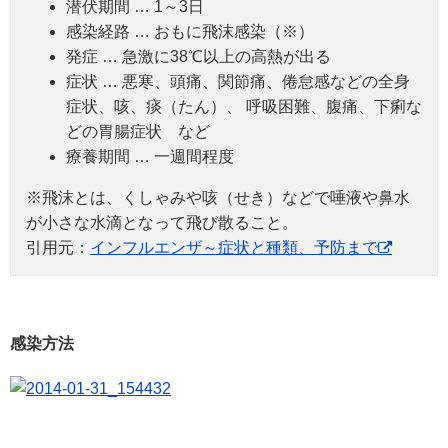
潜伏期間 … 1～3日
感染経路 … おもに飛沫感染（※）
発症 … 急激に38℃以上の高熱が出る
症状 … 悪寒、頭痛、関節痛、倦怠感などの全身
症状、咳、痰（たん）、 呼吸困難、腹痛、下痢な
どの胃腸症状 など
療養期間 … 一週間程度
※飛沫とは、くしゃみや咳（せき）などで唾液や鼻水
が小さな水滴となって飛び散ること。
引用元：
インフルエンザ～症状と種類、予防まで
感染方法