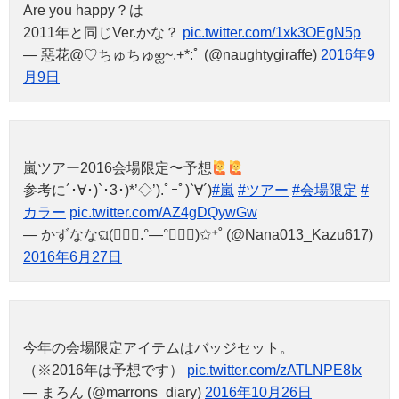
Are you happy？は
2011年と同じVer.かな？
pic.twitter.com/1xk3OEgN5p
— 惡花@♡ちゅちゅஐ~.+*:ﾟ (@naughtygiraffe)
2016年9
月9日
嵐ツアー2016会場限定〜予想
参考に´･∀･)`･3･)*’◇’).ﾟｰﾟ)`∀´)
#嵐
#ツアー
#会場限定
#
カラー
pic.twitter.com/AZ4gDQywGw
— かずななଘ(๑⃙⃘.°—°๑⃙⃘)✩⁺˚ (@Nana013_Kazu617)
2016年6月27日
今年の会場限定アイテムはバッジセット。
（※2016年は予想です）
pic.twitter.com/zATLNPE8Ix
— まろん (@marrons_diary)
2016年10月26日