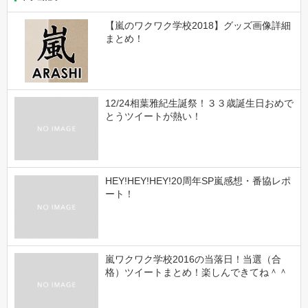
【嵐のワクワク学校2018】グッズ画像詳細
まとめ！
12/24相葉雅紀生誕祭！３３歳誕生日おめで
とうツイートが熱い！
HEY!HEY!HEY!20周年SP嵐感想・番協レポ
ート！
嵐ワクワク学校2016の当落日！当選（合
格）ツイートまとめ！楽しんできてね＾＾