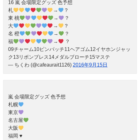
16 嵐 会場限定グッズ 色予想
札
→
？
東 桃
→
？
大
→
？
名 橙
→
？
福
→
？
09チャーム10ピンバッチ11ヘアゴム12イヤホンジャッ
ク13リボンブレス14メダルブローチ15マステ
— ちくわ (@cafeaurait1126)
2016年9月15日
嵐 会場限定グッズ 色予想
札幌
東京
名古屋
大阪
福岡 ♥