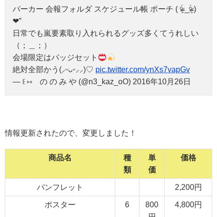
パーカー 会報フォルダ スケジュール帳 ポーチ ( ᵒ̴̶̷̥́ _ᵒ̴̶̷̣̥̀ )
❤︎”
日常でも嵐要素取り入れられるグッズ多くてうれしい
（；＿；）
会場限定はバッジセット
絶対全部かう(⸝ᵕᴗᵕ⸝⸝)♡
pic.twitter.com/ynXs7vapGv
— ‎꒰︎ ⑅ の の み や (@n3_kaz_oO) 2016年10月26日
情報更新されたので、変更しました！
商品名
種
単
価格
類
価
パンフレット
2,200円
ポスター
6
800
4,800円
円