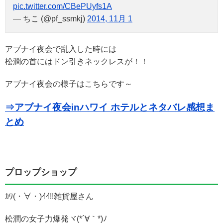
pic.twitter.com/CBePUyfs1A
— ちこ (@pf_ssmkj)
2014, 11月 1
アブナイ夜会で乱入した時には
松潤の首にはドン引きネックレスが！！
アブナイ夜会の様子はこちらです～
⇒アブナイ夜会inハワイ ホテルとネタバレ感想ま
とめ
プロップショップ
ｶﾜ(・∀・)ｲｲ!!雑貨屋さん
松潤の女子力爆発ヾ(*´∀｀*)ﾉ