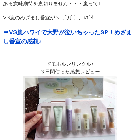
ある意味期待を裏切りません・・・嵐って♪
VS嵐のめざまし番宣がヽ〔ﾟДﾟ〕丿ｽｺﾞｲ
⇒VS嵐ハワイで大野が泣いちゃったSP！めざま
し番宣の感想♪
ドモホルンリンクル♪
３日間使った感想レビュー