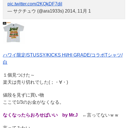
pic.twitter.com/2KQkDF7dil
— サクチュウ (@ara1933s) 2014, 11月 1
ハワイ限定/STUSSY/KICKS HI/HI GRADE/コラボTシャツ/
白
１個見つけた～
楽天は売り切れでした(；・∀・)
値段を見ずに買い物
ここで1/3のお金がなくなる。
なくなったらおろせばいい by Mr.J
←言ってないｗｗ
言ってみたい。