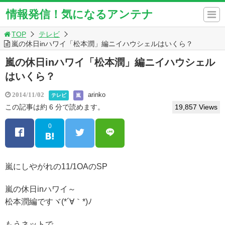
情報発信！気になるアンテナ
TOP
テレビ
嵐の休日inハワイ「松本潤」編ニイハウシェルはいくら？
嵐の休日inハワイ「松本潤」編ニイハウシェル
はいくら？
arinko
2014/11/02
テレビ
嵐
この記事は約 6 分で読めます。
19,857 Views
0
嵐にしやがれの11/1OAのSP
嵐の休日inハワイ～
松本潤編ですヾ(*´∀｀*)ﾉ
もうネットで