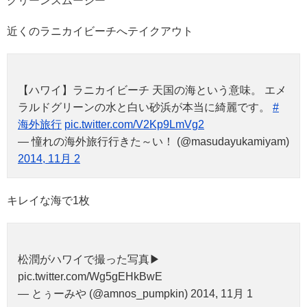
グリーンスムージー
近くのラニカイビーチへテイクアウト
【ハワイ】ラニカイビーチ 天国の海という意味。 エメ
ラルドグリーンの水と白い砂浜が本当に綺麗です。
#
海外旅行
pic.twitter.com/V2Kp9LmVg2
— 憧れの海外旅行行きた～い！ (@masudayukamiyam)
2014, 11月 2
キレイな海で1枚
松潤がハワイで撮った写真▶︎
pic.twitter.com/Wg5gEHkBwE
— とぅーみや (@amnos_pumpkin) 2014, 11月 1