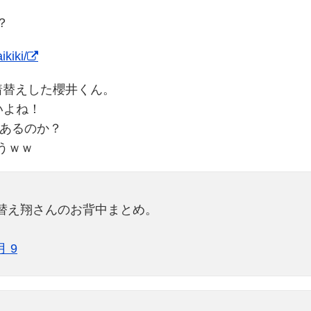
？
kiki/
着替えした櫻井くん。
いよね！
があるのか？
うｗｗ
お着替え翔さんのお背中まとめ。
月 9