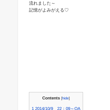
流れました～
記憶がよみがえる♡
Contents
[
hide
]
1
2014/10/9 22：09～OA