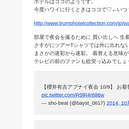
ホテルはココのようです。
今度ハワイに行くときはココで♡←いつ
http://www.trumphotelcollection.com/jp/wai
部屋で夜会を撮るために 買い出しへ 生
さすがにツアーTシャツでは外に出れな
まさかの迷彩から迷彩。 着替える意味
テレビの前のファンも総突っ込みでしょ
【櫻井有吉アブナイ夜会 10/9】 
pic.twitter.com/R5lR4r686w
— sho-beat (@bayst_0617)
2014, 10