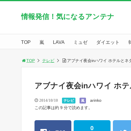
情報発信！気になるアンテナ
TOP
嵐
LAVA
ミュゼ
ダイエット
TOP
テレビ
アブナイ夜会inハワイ ホテルと
アブナイ夜会inハワイ ホ
arinko
2014/10/10
テレビ
嵐
この記事は約 9 分で読めます。
0