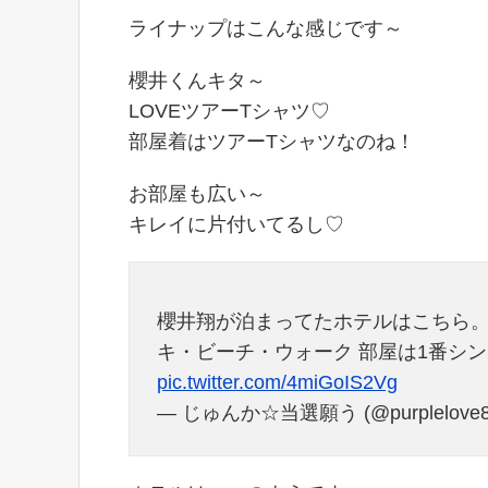
ライナップはこんな感じです～
櫻井くんキタ～
LOVEツアーTシャツ♡
部屋着はツアーTシャツなのね！
お部屋も広い～
キレイに片付いてるし♡
櫻井翔が泊まってたホテルはこちら。
キ・ビーチ・ウォーク 部屋は1番シ
pic.twitter.com/4miGoIS2Vg
— じゅんか☆当選願う (@purplelove8