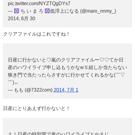
pic.twitter.com/NYZTQgDYs7
—
ち い ま ろ
低浮上になる (@maro_nnmy_)
2014, 6月 30
クリアファイルはこれですね！
日産に行かないと♡嵐のクリアファイルー♡♡てか日
産のハワイライブ申し込もうかなw５組しか当たらない
狭き門で当たったらさすがに行かせてくれるかな(￣▽
￣)←
— もも (@7322com)
2014, 7月 1
日産にとりあえず行かないと！
え！日産の特別賞で嵐のハワイライブとかまじ