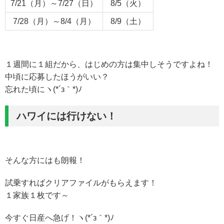
7/21（月）～7/27（日）
8/5（火）
7/28（月）～8/4（月）
8/9（土）
１週間に１組だから、はじめの方は集中しそうですよね！
中頃に応募したほうがいい？
忘れた頃にヽ(*´з｀*)ﾉ
ハワイには行けない！
そんな方にはも朗報！
試乗すればクリアファイルがもらえます！
１家族１枚です～
今すぐ日産へ急げ！ヽ(*´з｀*)ﾉ