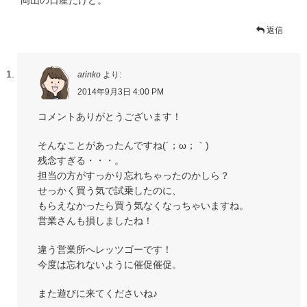
岡山の日産だけど。
返信
arinko
より:
2014年9月3日 4:00 PM
コメントありがとうございます！
そんなことがあったんですね(´；ω；｀)
残念すぎる・・・。
担当の方がすっかり忘れちゃったのかしら？
せっかく買う気で試乗したのに、
もらえなかったら買う気なくなっちゃいますね。
営業さんも損しましたね！
違う営業所へレッツゴーです！
今度は忘れないように催促催促。
また遊びに来てくださいね♪