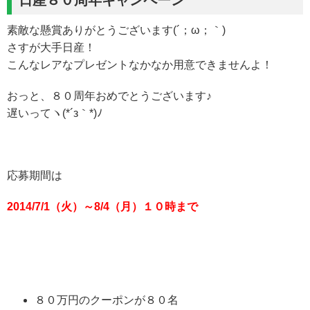
日産８０周年キャンペーン
素敵な懸賞ありがとうございます(´；ω；｀)
さすが大手日産！
こんなレアなプレゼントなかなか用意できませんよ！
おっと、８０周年おめでとうございます♪
遅いってヽ(*´з｀*)ﾉ
応募期間は
2014/7/1（火）～8/4（月）１０時まで
８０万円のクーポンが８０名