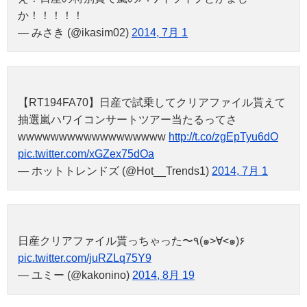
か！！！！！
— みさき (@ikasim02)
2014, 7月 1
【RT194FA70】日産で試乗してクリアファイル貰えて
抽選嵐ハワイコンサートツアー当たるってさ
wwwwwwwwwwwwwwwwww
http://t.co/zgEpTyu6dO
pic.twitter.com/xGZex75dOa
— ホットトレンドズ (@Hot__Trends1)
2014, 7月 1
日産クリアファイル貰っちゃった〜٩(๑>∀<๑)۶
pic.twitter.com/juRZLq75Y9
— ユミー (@kakonino)
2014, 8月 19