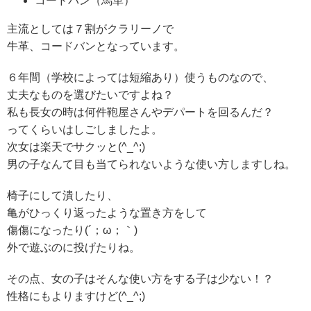
コードバン（馬革）
主流としては７割がクラリーノで
牛革、コードバンとなっています。
６年間（学校によっては短縮あり）使うものなので、
丈夫なものを選びたいですよね？
私も長女の時は何件鞄屋さんやデパートを回るんだ？
ってくらいはしごしましたよ。
次女は楽天でサクッと(^_^;)
男の子なんて目も当てられないような使い方しますしね。
椅子にして潰したり、
亀がひっくり返ったような置き方をして
傷傷になったり(´；ω；｀)
外で遊ぶのに投げたりね。
その点、女の子はそんな使い方をする子は少ない！？
性格にもよりますけど(^_^;)