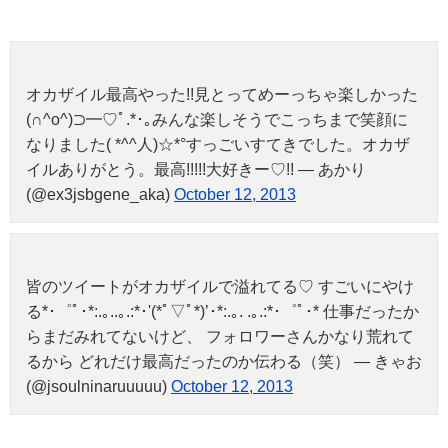
オカザイル最高やった!!見とってめーっちゃ楽しかった
(∩^o^)⊃━♡ﾟ.*･｡みんな楽しそうでこっちまで笑顔に
なりました( *^^人)☆*°すっごいすてきでした。オカザ
イルありがとう。最高!!!!!大好きー♡!! — あかり
(@ex3jsbgene_aka)
October 12, 2013
皆のツイートがオカザイルで溢れてる♡ すごいにやけ
る*･゜ﾟ･*:.｡..｡.:*･'(*ﾟ▽ﾟ*)’･*:.｡. .｡.:*･゜ﾟ･* 仕事だったか
らまだみれてないけど、 フォロワーさんかなり荒れて
るから どれだけ最高だったのか伝わる（笑） — きゃお
(@jsoulninaruuuuu)
October 12, 2013