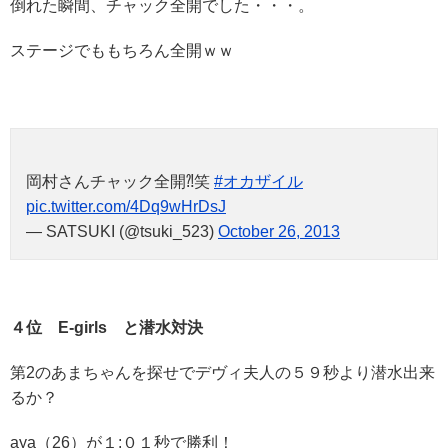
倒れた瞬間、チャック全開でした・・・。
ステージでももちろん全開ｗｗ
岡村さんチャック全開⁈笑
#オカザイル
pic.twitter.com/4Dq9wHrDsJ
— SATSUKI (@tsuki_523)
October 26, 2013
４位 E-girls と潜水対決
第2のあまちゃんを探せでデヴィ夫人の５９秒より潜水出来
るか？
aya（26）が１:０１秒で勝利！