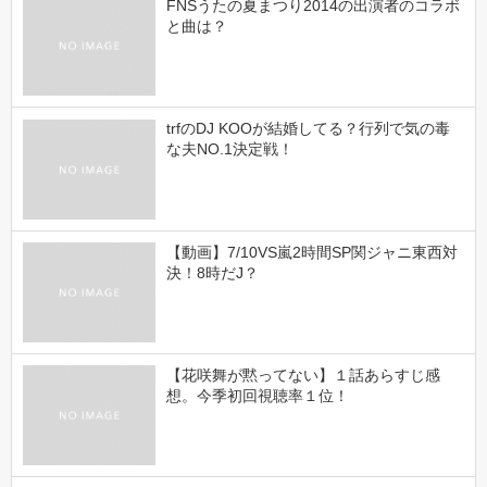
FNSうたの夏まつり2014の出演者のコラボ
と曲は？
trfのDJ KOOが結婚してる？行列で気の毒
な夫NO.1決定戦！
【動画】7/10VS嵐2時間SP関ジャニ東西対
決！8時だJ？
【花咲舞が黙ってない】１話あらすじ感
想。今季初回視聴率１位！