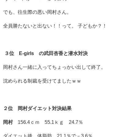
でも、往生際の悪い岡村さん。
全員勝たないと出ない！！って。 子どもか？！
３位 E-girls の武田杏香と潜水対決
岡村さん一緒に入ってちょっかい出して終了。
沈められる制裁を受けてましたｗｗ
２位 岡村ダイエット対決結果
岡村
156.4ｃｍ 55.1ｋｇ 24.7％
ダイエット後 体脂肪 21.1％で－3.6％