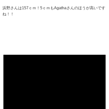
浜野さんは157ｃｍ！5ｃｍもAgathaさんのほうが高いです
ね！！