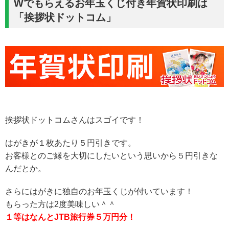
Wでもらえるお年玉くじ付き年賀状印刷は
「挨拶状ドットコム」
挨拶状ドットコムさんはスゴイです！
はがきが１枚あたり５円引きです。
お客様とのご縁を大切にしたいという思いから５円引きな
んだとか。
さらにはがきに独自のお年玉くじが付いています！
もらった方は2度美味しい＾＾
１等はなんとJTB旅行券５万円分！