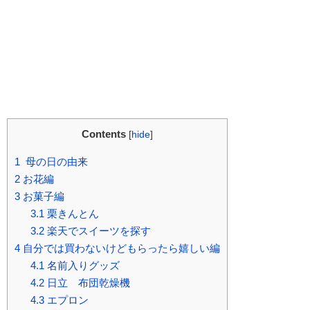
Contents
[
hide
]
1
母の日の由来
2
お花編
3
お菓子編
3.1
栗きんとん
3.2
楽天でスイーツを探す
4
自分では買わないけどもらったら嬉しい編
4.1
名前入りグッズ
4.2
日立 布団乾燥機
4.3
エプロン