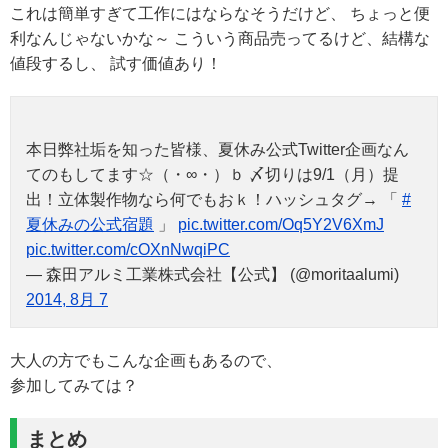
これは簡単すぎて工作にはならなそうだけど、 ちょっと便
利なんじゃないかな～ こういう商品売ってるけど、結構な
値段するし、 試す価値あり！
本日弊社垢を知った皆様、夏休み公式Twitter企画なん
てのもしてます☆（・∞・）ｂ 〆切りは9/1（月）提
出！立体製作物なら何でもおｋ！ハッシュタグ→ 「
#
夏休みの公式宿題
」
pic.twitter.com/Oq5Y2V6XmJ
pic.twitter.com/cOXnNwqiPC
— 森田アルミ工業株式会社【公式】 (@moritaalumi)
2014, 8月 7
大人の方でもこんな企画もあるので、
参加してみては？
まとめ