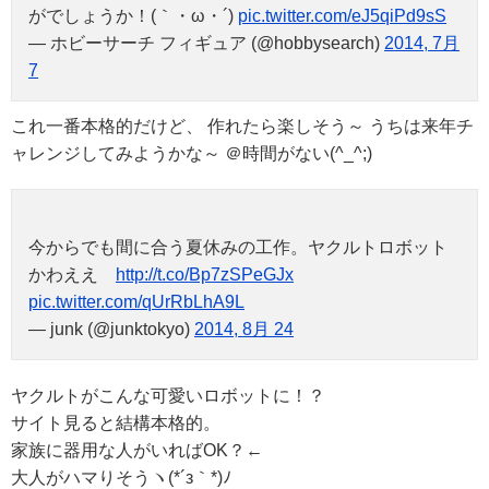
がでしょうか！(｀・ω・´)
pic.twitter.com/eJ5qiPd9sS
— ホビーサーチ フィギュア (@hobbysearch)
2014, 7月
7
これ一番本格的だけど、 作れたら楽しそう～ うちは来年チ
ャレンジしてみようかな～ ＠時間がない(^_^;)
今からでも間に合う夏休みの工作。ヤクルトロボット
かわええ
http://t.co/Bp7zSPeGJx
pic.twitter.com/qUrRbLhA9L
— junk (@junktokyo)
2014, 8月 24
ヤクルトがこんな可愛いロボットに！？
サイト見ると結構本格的。
家族に器用な人がいればOK？←
大人がハマりそうヽ(*´з｀*)ﾉ