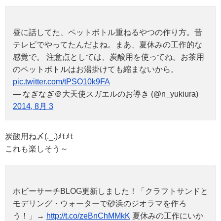
昼に話してた、ペットボトル重ねるやつの作り方。昔
テレビでやってたんだよね。まあ、夏休みの工作的な
感覚で。 注意点としては、炭酸用を使ってね。お茶用
のペットボトルはお湯掛けても縮まないから。
pic.twitter.com/tPSO10k9FA
— なぎなぎ＠大天使スガエルのお導き (@n_yukiura)
2014, 8月 3
炭酸用ね〆(._.)ﾒﾓﾒﾓ
これも楽しそう～
ホビーサーチBLOG更新しました！「クラフトサンドと
モデリング・ウォーターで砂浜のジオラマを作ろ
う！」→
http://t.co/zeBnChMMkK
夏休みの工作にいか