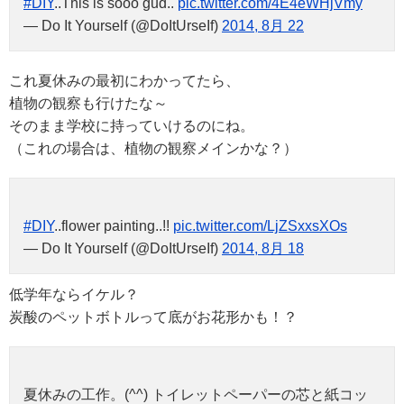
#DIY
..This is sooo gud..
pic.twitter.com/4E4eWHjVmy
— Do It Yourself (@DoItUrseIf)
2014, 8月 22
これ夏休みの最初にわかってたら、
植物の観察も行けたな～
そのまま学校に持っていけるのにね。
（これの場合は、植物の観察メインかな？）
#DIY
..flower painting..!!
pic.twitter.com/LjZSxxsXOs
— Do It Yourself (@DoItUrseIf)
2014, 8月 18
低学年ならイケル？
炭酸のペットボトルって底がお花形かも！？
夏休みの工作。(^^) トイレットペーパーの芯と紙コッ