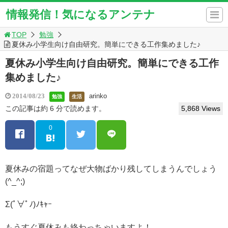
情報発信！気になるアンテナ
TOP
勉強
夏休み小学生向け自由研究。簡単にできる工作集めました♪
夏休み小学生向け自由研究。簡単にできる工作
集めました♪
arinko
2014/08/23
勉強
生活
この記事は約 6 分で読めます。
5,868 Views
0
夏休みの宿題ってなぜ大物ばかり残してしまうんでしょう
(^_^;)
Σ(ﾟ∀ﾟﾉ)ﾉｷｬｰ
もうすぐ夏休みも終わっちゃいますよ！