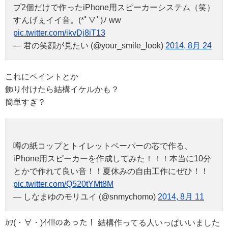
プ2個だけで作ったiPhone用スピーカーシステム（笑）
すんげぇイイ音。(*ﾟ▽ﾟ)ﾉ ww
pic.twitter.com/ikvDj8iT13
— 君の笑顔が見たい (@your_smile_look)
2014, 8月 24
これにペイントとか
飾り付けたら結構イケルかも？
簡単すぎ？
噂の紙コップとトイレットペーパーの芯で作る、
iPhone用スピーカーを作成してみた！！！本当に10分
とかで作れて良い音！！夏休みの自由工作にぜひ！！
pic.twitter.com/Q520tYMt8M
— しなまゆのモリユイ (@snmychomo)
2014, 8月 11
ｶﾜ(・∀・)ｲｲ!!のあった！ 結構作ってる人いっぱいいました