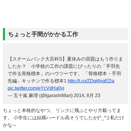
ちょっと手間がかかる工作
【スチームパンク大百科S】夏休みの宿題はもう作りま
したか？ 小学校の工作の課題にぴったりの「手羽先
で作る骨格標本」のハウツーです。 「骨格標本・手羽
先編」キッチンで作る標本1
http://t.co/ZDqt4xgEDa
pic.twitter.com/eYcVdHa0yj
— 五十嵐 麻理 (@IgarashiMari) 2014, 8月 23
ちょっと本格的なやつ。 リンクに飛ぶとやり方載ってま
す。 小学生には結構ハードル高そうでしたが(^_^;) 私だけ
かな～