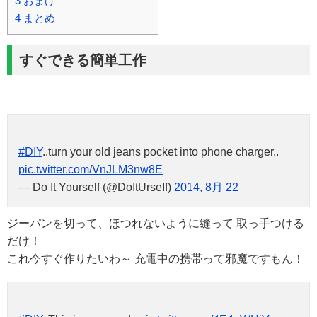
3
おまけ
4
まとめ
すぐできる簡単工作
#DIY
..turn your old jeans pocket into phone charger..
pic.twitter.com/VnJLM3nw8E
— Do It Yourself (@DoItUrseIf)
2014, 8月 22
ジーパンを切って、ほつれないように縫って 取っ手つける
だけ！
これ今すぐ作りたいわ～ 充電中の携帯って邪魔ですもん！