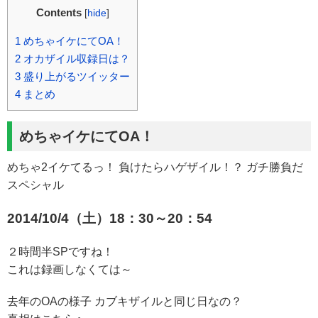
Contents
[
hide
]
1
めちゃイケにてOA！
2
オカザイル収録日は？
3
盛り上がるツイッター
4
まとめ
めちゃイケにてOA！
めちゃ2イケてるっ！ 負けたらハゲザイル！？ ガチ勝負だ
スペシャル
2014/10/4（土）18：30～20：54
２時間半SPですね！
これは録画しなくては～
去年のOAの様子 カブキザイルと同じ日なの？