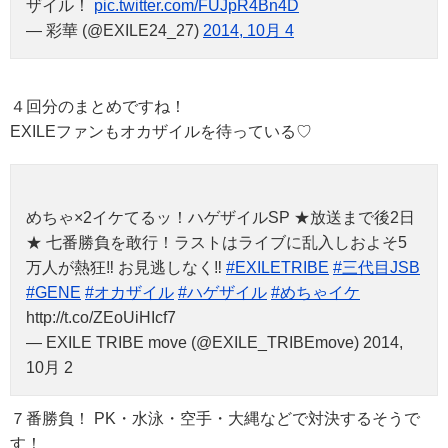
ザイル！
pic.twitter.com/FUJpR4Bn4D
— 彩華 (@EXILE24_27)
2014, 10月 4
４回分のまとめですね！
EXILEファンもオカザイルを待っている♡
めちゃ×2イケてるッ！ハゲザイルSP ★放送まで後2日
★ 七番勝負を敢行！ラストはライブに乱入しおよそ5
万人が熱狂‼︎ お見逃しなく‼︎
#EXILETRIBE
#三代目JSB
#GENE
#オカザイル
#ハゲザイル
#めちゃイケ
http://t.co/ZEoUiHIcf7
— EXILE TRIBE move (@EXILE_TRIBEmove) 2014,
10月 2
７番勝負！ PK・水泳・空手・大縄などで対決するそうで
す！