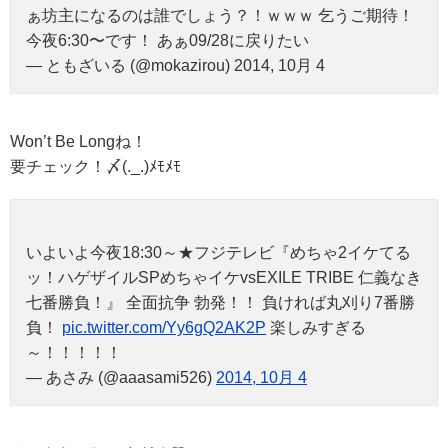
ぁ坊主になるのは誰でしょう？！ｗｗｗ 乞うご期待！
今夜6:30〜です！ あぁ09/28に戻りたい
— ともざいる (@mokazirou) 2014, 10月 4
Won’t Be Longね！
要チェック！〆(._.)ﾒﾓﾒﾓ
いよいよ今夜18:30～★フジテレビ『めちゃ2イケてる
ッ！ハゲザイルSPめちゃイケvsEXILE TRIBE 仁義なき
七番勝負！』 全面抗争 勃発！！ 負ければ丸刈り7番勝
負！
pic.twitter.com/Yy6gQ2AK2P
楽しみすぎる
～！！！！！
— あさみ (@aaasami526)
2014, 10月 4