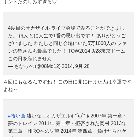
ホントたのしみすぎる♡
4度目のオカザイル ライブ会場でみることができまし
た。 ほんとに人生で1番の思い出です！ ありがとうご
ざいました わたしと同じ会場にいた5万1000人の ファ
ンの皆さんも最高でした！ TOW2014 9/28東京ドーム
この日を忘れません
— もなっぺ (@08Mo12) 2014, 9月 28
４回にもなるんですね！ この日に見に行けた人は幸運です
よね～
#拾い画
凄いな…オカザエル\( *´ω`* )/ 2007年 第一章・
夢のトレイン 2011年 第二章・拒否された岡村 2013年
第三章・HIROへの失望 2014年 第四章・負けたらハゲ