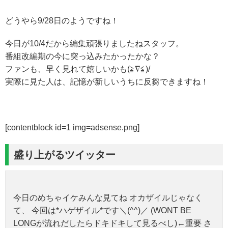
どうやら9/28日のようですね！
今日が10/4だから編集頑張りましたねスタッフ。
番組改編期の今に突っ込みたかったかな？
ファンも、早く見れて嬉しいかも(≧∇≦)/
実際に見た人は、記憶が新しいうちに反芻できますね！
[contentblock id=1 img=adsense.png]
盛り上がるツイッター
今日のめちゃイケみんな見てね オカザイルじゃなく
て、 今回は*ハゲザイル*です＼(^^)／ (WONT BE
LONGが流れだしたらドキドキして見るべし)←重要 さ