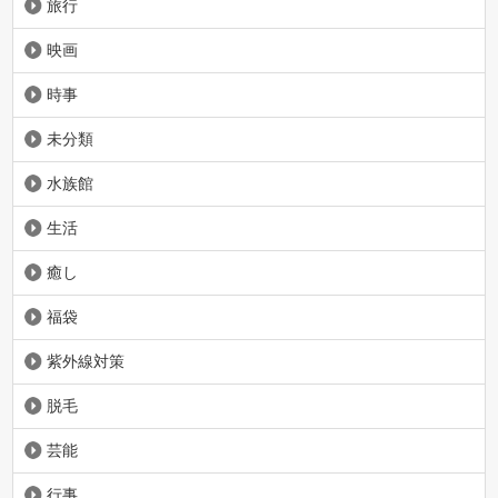
旅行
映画
時事
未分類
水族館
生活
癒し
福袋
紫外線対策
脱毛
芸能
行事