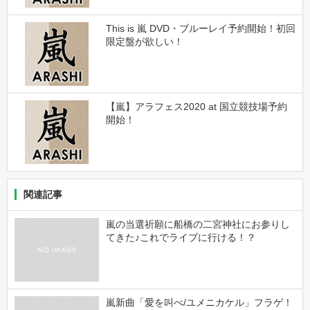
This is 嵐 DVD・ブルーレイ予約開始！初回
限定盤が欲しい！
【嵐】アラフェス2020 at 国立競技場予約
開始！
関連記事
嵐の当選祈願に船橋の二宮神社にお参りし
てきた♪これでライブに行ける！？
嵐新曲「愛を叫べ/ユメニカケル」フラゲ！