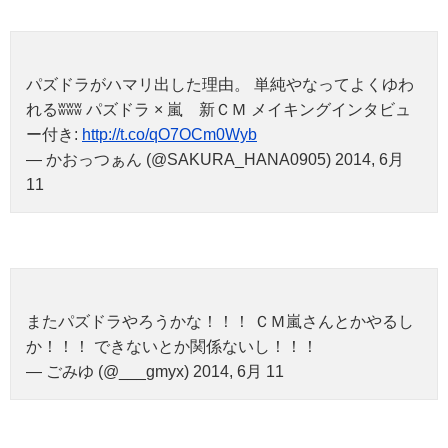
パズドラがハマリ出した理由。 単純やなってよくゆわ
れるʬʬʬ パズドラ × 嵐 新ＣＭ メイキングインタビュ
ー付き:
http://t.co/qO7OCm0Wyb
— かおっつぁん (@SAKURA_HANA0905) 2014, 6月
11
またパズドラやろうかな！！！ ＣＭ嵐さんとかやるし
か！！！ できないとか関係ないし！！！
— ごみゆ (@___gmyx) 2014, 6月 11