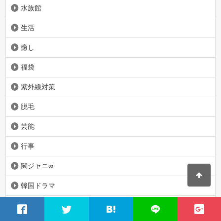
水族館
生活
癒し
福袋
紫外線対策
脱毛
芸能
行事
関ジャニ∞
韓国ドラマ
韓流セレクト