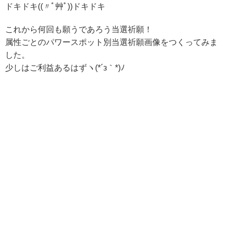
ドキドキ((〃ﾟ艸ﾟ))ドキドキ
これから何回も願うであろう当選祈願！
属性ごとのパワースポット別当選祈願画像をつくってみま
した。
少しはご利益あるはずヽ(*´з｀*)ﾉ