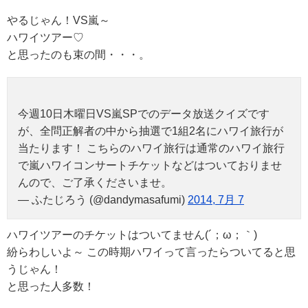
やるじゃん！VS嵐～
ハワイツアー♡
と思ったのも束の間・・・。
今週10日木曜日VS嵐SPでのデータ放送クイズです
が、全問正解者の中から抽選で1組2名にハワイ旅行が
当たります！ こちらのハワイ旅行は通常のハワイ旅行
で嵐ハワイコンサートチケットなどはついておりませ
んので、ご了承くださいませ。
— ふたじろう (@dandymasafumi)
2014, 7月 7
ハワイツアーのチケットはついてません(´；ω；｀)
紛らわしいよ～ この時期ハワイって言ったらついてると思
うじゃん！
と思った人多数！