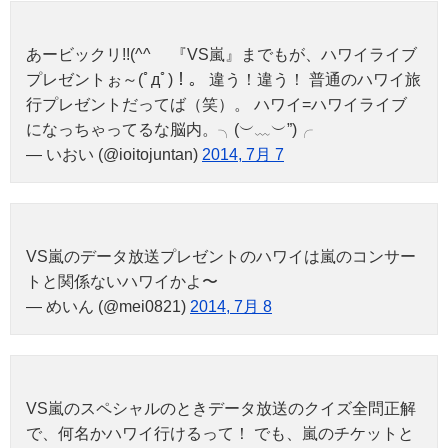
あービックリ!!(^^ゞ 『VS嵐』までもが、ハワイライブ
プレゼントぉ～(ﾟдﾟ)！。 違う！違う！ 普通のハワイ旅
行プレゼントだってば（笑）。 ハワイ=ハワイライブ
になっちゃってるな脳内。╮(︶﹏︶”)╭
— いおい (@ioitojuntan)
2014, 7月 7
VS嵐のデータ放送プレゼントのハワイは嵐のコンサー
トと関係ないハワイかよ〜
— めいん (@mei0821)
2014, 7月 8
VS嵐のスペシャルのときデータ放送のクイズ全問正解
で、何名かハワイ行けるって！ でも、嵐のチケットと