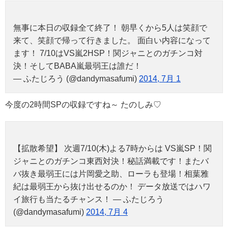
無事に本日の収録全て終了！ 朝早くから5人は笑顔で
来て、笑顔で帰って行きました。 面白い内容になって
ます！ 7/10はVS嵐2HSP！関ジャニとのガチンコ対
決！そしてBABA嵐最弱王は誰だ！
— ふたじろう (@dandymasafumi)
2014, 7月 1
今度の2時間SPの収録ですね～ たのしみ♡
【拡散希望】 次週7/10(木)よる7時からは VS嵐SP！関
ジャニとのガチンコ東西対決！秘話満載です！またバ
バ抜き最弱王には片岡愛之助、ローラも登場！相葉雅
紀は最弱王から抜け出せるのか！ データ放送ではハワ
イ旅行も当たるチャンス！ — ふたじろう
(@dandymasafumi)
2014, 7月 4