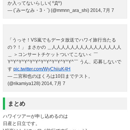
か入ってないらしい( ꒪Д꒪)
— (`みーなみ・3・´) (@mmnn_ara_shi) 2014, 7月 7
「うっそ！VS嵐でもデータ放送でハワイ旅行当たる
の？！」 まさかの ＿人人人人人人人人人人人人人人人
＿ ＞コンサートチケットついてこない＜ ￣
Y^Y^Y^Y^Y^Y^Y^Y^Y^Y^Y^Y^￣ うん、応募しないで
す
pic.twitter.com/WyChiiuK4H
— 二宮和也のほくろは10日までテスト。
(@rikamiya128) 2014, 7月 7
まとめ
ハワイツアーが申し込めるのは
日産と日立です。