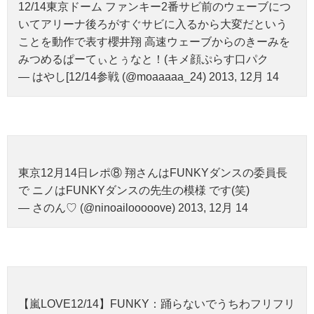
12/14東京ドーム ファンキー2番サビ前のウェーブにつ
いてアリーナ後ろがすぐサビに入るから大変だという
ことを動作で表す櫻井翔 高速ウェーブからのきーみを
みつめるぱーてぃとぅなと！(キメ顔ぷらす口パク
— はやし[12/14参戦 (@moaaaaa_24) 2013, 12月 14
東京12月14日レポ⑧ 翔さんはFUNKYダンスの委員長
で ニノはFUNKYダンスの先生の模様 です(笑)
— さのん♡ (@ninoailooooove) 2013, 12月 14
【嵐LOVE12/14】FUNKY：踊らないでうちわフリフリ