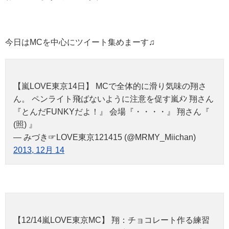
今日はMCを中心にツイート集めまーす♫
【嵐LOVE東京14日】 MCで全体的に滑り気味の翔さ
ん。 ペンライト飛ばないように注意を促す嵐ﾒﾝ 翔さん
『とんだFUNKYだよ！』 会場『・・・・』 翔さん『
(照) 』
— みづき☞LOVE東京121415 (@MRMY_Miichan)
2013, 12月 14
【12/14嵐LOVE東京MC】 翔：チョコレート作る練習