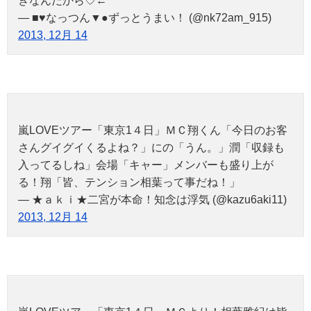
きなんだから♡←
— ■♥なっつん▼●ずっとうまい！ (@nk72am_915)
2013, 12月 14
嵐LOVEツアー「東京1４日」ＭＣ翔くん「今日のお客
さんグイグイくるよね？」にの「うん。」潤「収録も
入ってるしね」会場「キャー」メンバーも盛り上が
る！翔「皆、テンション相葉って事だね！」
— ★ａｋｉ★二宮が本命！知念は浮気 (@kazu6aki11)
2013, 12月 14