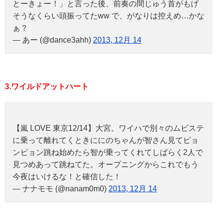
とーきょー！」と言った後、前奏の間じゅう首がもげ
そうなくらい頭振ってたww で、がなりは控えめ…かな
ぁ？
— あー (@dance3ahh)
2013, 12月 14
3.ワイルドアットハート
【嵐 LOVE 東京12/14】大宮。ワイハで別々のムビステ
に乗って離れてくときににのちゃんが智さん見てピョ
ンピョン跳ね始めたら智が乗ってくれてしばらく2人で
見つめあって跳ねてた。オープニングからこれでもう
今夜はいけるな！と確信した！
— ナナモモ (@nanam0m0)
2013, 12月 14