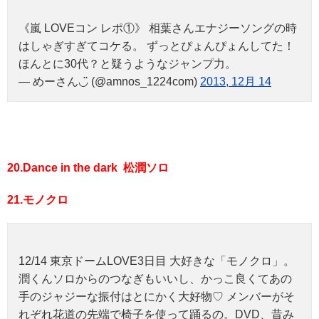
《嵐 LOVEコン レポ①》 相葉さんエナジーソングの時
はしゃぎすぎてコケる。 ずっとぴょんぴょんしてた！
ほんとに30代？と疑うようなジャンプ力。
— めーさん◡̈ (@amnos_1224com)
2013, 12月 14
20.Dance in the dark 松潤ソロ
21.モノクロ
12/14 東京ドームLOVE3日目 大好きな「モノクロ」。
潤くんソロからのつなぎもいいし、かっこ良くてあの
手のジャジーな振付はとにかく大好物♡ メンバーがそ
れぞれ花道の先端で椅子を使って踊るの。DVD、昔み