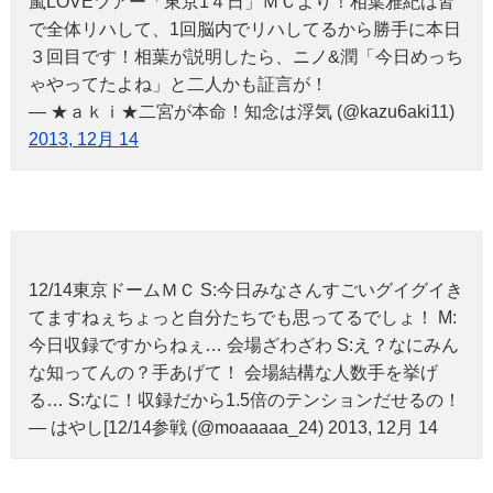
嵐LOVEツアー「東京1４日」ＭＣより！相葉雅紀は皆
で全体リハして、1回脳内でリハしてるから勝手に本日
３回目です！相葉が説明したら、ニノ&潤「今日めっち
ゃやってたよね」と二人かも証言が！
— ★ａｋｉ★二宮が本命！知念は浮気 (@kazu6aki11)
2013, 12月 14
12/14東京ドームＭＣ S:今日みなさんすごいグイグイき
てますねぇちょっと自分たちでも思ってるでしょ！ M:
今日収録ですからねぇ… 会場ざわざわ S:え？なにみん
な知ってんの？手あげて！ 会場結構な人数手を挙げ
る… S:なに！収録だから1.5倍のテンションだせるの！
— はやし[12/14参戦 (@moaaaaa_24) 2013, 12月 14