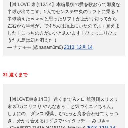
【嵐 LOVE 東京12/14】本編最後の愛を歌おうで邪魔な
半球が出てこず、5人でセンステ中央のリフトに乗る！
半球消えたｗｗｗと思ったリフトが上がり切ってから
左右から半球が、でも5人は頂上にいたのでよく見えま
した！こっちの方がいいと思います！ひょっこりひょ
うたん島は幻と消えた！
— ナナモモ (@nanam0m0)
2013, 12月 14
31.遠くまで
【嵐LOVE東京14日】 遠くまで Aメロ 爺孫顔スリスリ
末ズJガスリスり やんなきゃ！と気づくニノちゃん。
しょにの、ダンス 櫻葉、ぴたっと肩を合わせてくっつ
き、分かり合えるはずさでハイタッチ — みづき☞
LOVE東京121415 (@MRMY_Miichan)
2013, 12月 14