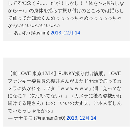
してる知念くん…。だが！しかし！「体を〜♪揺らしな
がら〜♪」の身体を揺らす振り付けのところでは揺らし
て踊ってた知念くんめっっっっちゃめっっっっっちゃ
かわいいいいいいいいい
— あいむ (@ayiiim)
2013, 12月 14
【嵐 LOVE 東京12/14】FUNKY振り付け説明。LOVE
ファンキー委員長の櫻井さんがまたドヤ顔で踊ってカ
メラに抜かれる→ヲタ「ｗｗｗｗｗｗ」潤「えっ？な
になに？（気づいてない）」（カメラに後ろ姿抜かれ
続けてる翔さん）にの「いいの大丈夫。ご本人楽しん
でいらっしゃるから」
— ナナモモ (@nanam0m0)
2013, 12月 14