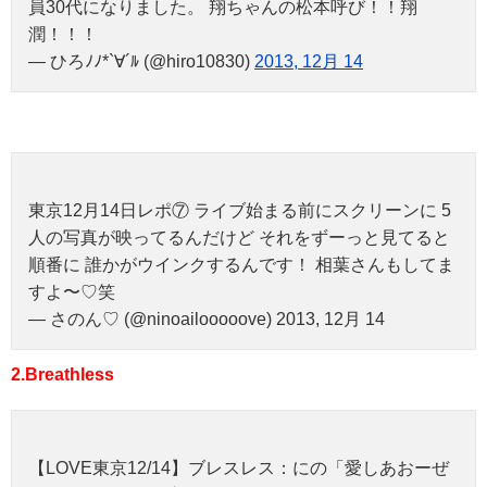
員30代になりました。 翔ちゃんの松本呼び！！翔
潤！！！
— ひろﾉﾉ*`∀´ﾙ (@hiro10830)
2013, 12月 14
東京12月14日レポ⑦ ライブ始まる前にスクリーンに 5
人の写真が映ってるんだけど それをずーっと見てると
順番に 誰かがウインクするんです！ 相葉さんもしてま
すよ〜♡笑
— さのん♡ (@ninoailooooove) 2013, 12月 14
2.Breathless
【LOVE東京12/14】ブレスレス：にの「愛しあおーぜ