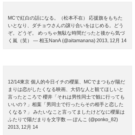
MCで紅白の話になる。（松本不在） 応援旗をもちた
いとなり、ダチョウさんの譲り合いをはじめる。どう
ぞ。どうぞ。 めっちゃ無駄な時間だったと後から気づ
く嵐（笑） — 相玉NanA (@aitamanana) 2013, 12月 14
12/14東京 個人的今日イチの櫻葉、MCでまつもが陽だ
まりは恋がしたくなる映画、大切な人と観てほしいと
言ったところで 櫻井「それは男性同士で観に行っても
いいの？」相葉「男同士で行ったらその相手と恋した
くなる？」 みたいなこと言ってましたけどなに櫻葉は
ふたりで陽だまりを文字数 — ぽんこ (@ponko_82)
2013, 12月 14