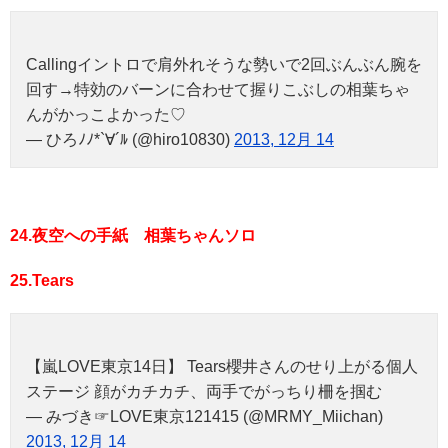
Callingイントロで肩外れそうな勢いで2回ぶんぶん腕を
回す→特効のバーンに合わせて握りこぶしの相葉ちゃ
んがかっこよかった♡
— ひろﾉﾉ*`∀´ﾙ (@hiro10830)
2013, 12月 14
24.夜空への手紙 相葉ちゃんソロ
25.Tears
【嵐LOVE東京14日】 Tears櫻井さんのせり上がる個人
ステージ 顔がカチカチ、両手でがっちり柵を掴む
— みづき☞LOVE東京121415 (@MRMY_Miichan)
2013, 12月 14