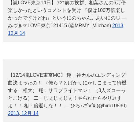
【嵐LOVE東京14日】 ｱﾝｺ前の挨拶、相葉さんの6万倍
楽しかったというコメントを受け 『僕は100万倍楽し
かったですけどね』というにのちゃん。あいにの♡ —
みづき☞LOVE東京121415 (@MRMY_Miichan)
2013,
12月 14
【12/14嵐LOVE東京MC】 翔：神カルのエンディング
曲決まったの！ （俺ら？とばかりにかしこまって待機
する二相大） 翔：サラブライトマン！ （3人ズコーっ
とこける） 二：じぇじぇじぇ！やられたらやり返す
よ！！ 相：倍返しな！！ — ひろﾉﾉ*`∀´ﾙ (@hiro10830)
2013, 12月 14