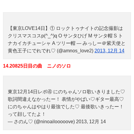
【東京LOVE14日】① ロックトゥナイトの記念撮影は
クリスマスコスp(^_^)q O サンタひげ M サンタ帽 S ト
ナカイカチューシャ A ツリー帽 — みっしー＠紫天使と
黄色王子にでれでれ♡ (@amnos_love2)
2013, 12月 14
14.20825日目の曲 ニノのソロ
東京12月14日レポ④ にのちゃんソロ歌いきりました♡
歌詞間違えなかったー！ 表情がやばい♡ギター最高♡
にのちゃんはやはり最強でした♡ 最後歌いきったー！
って顔してたよ！
— さのん♡ (@ninoailooooove) 2013, 12月 14