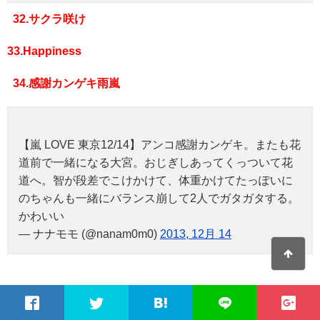
32.サクラ咲け
33.Happiness
34.感謝カンゲキ雨嵐
【嵐 LOVE 東京12/14】アンコ感謝カンゲキ。またも花
道前で一緒になる大宮。おじぎしあってくっついて花
道へ。智が段差でこけかけて、体重かけてたっぽいに
のちゃんも一緒にバランス崩して2人でガタガタする。
かわいい
— ナナモモ (@nanam0m0)
2013, 12月 14
35.マイガール