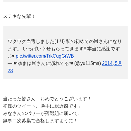
ステキな先輩！
ワクワク当選しました( i ³ i) 私の初めての嵐さんになり
ます。 いっぱい幸せもらってきます‼︎ 本当に感謝です
◡̈♥︎
pic.twitter.com/TrkCugGrWB
— ☛ゆまは嵐さんに溺れてる☚ (@yu115ma)
2014, 5月
23
当たった皆さん！おめでとうございます！
初嵐のツイート、勝手に親近感です←
みなさんのパワーが落選組に届いて、
無事二次募集で合格しますように！