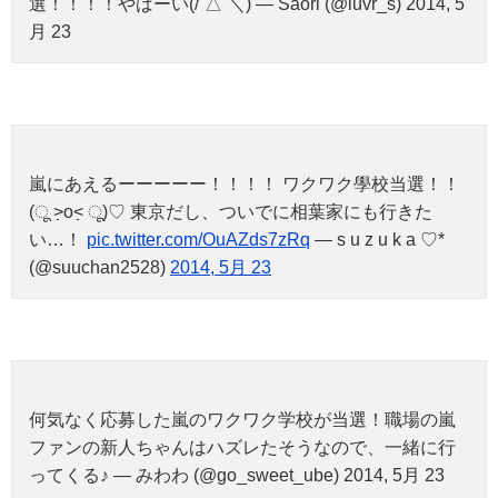
選！！！！やばーい(/´△`＼) — Saori (@luvr_s) 2014, 5
月 23
嵐にあえるーーーーー！！！！ ワクワク學校当選！！
(ू ˃̣̣̣̣̣̣o˂̣̣̣̣̣̣ ू)♡ 東京だし、ついでに相葉家にも行きた
い…！
pic.twitter.com/OuAZds7zRq
— s u z u k a ♡*
(@suuchan2528)
2014, 5月 23
何気なく応募した嵐のワクワク学校が当選！職場の嵐
ファンの新人ちゃんはハズレたそうなので、一緒に行
ってくる♪ — みわわ (@go_sweet_ube) 2014, 5月 23