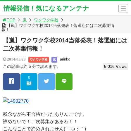
情報発信！気になるアンテナ
TOP
嵐
ワクワク学校
【嵐】ワクワク学校2014当落発表！落選組には二次募集情
報！
【嵐】ワクワク学校2014当落発表！落選組には
二次募集情報！
arinko
2014/05/23
ワクワク学校
嵐
この記事は約 5 分で読めます。
5,016 Views
0
残念ながら不合格だったありんこです。
諦めないで！二次募集があるわ！！
こんなことで諦めきれません(´；ω；｀)