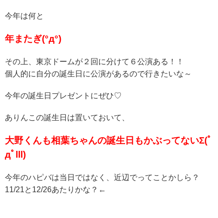
今年は何と
年またぎ(°д°)
その上、東京ドームが２回に分けて６公演ある！！
個人的に自分の誕生日に公演があるので行きたいな～
今年の誕生日プレゼントにぜひ♡
ありんこの誕生日は置いておいて、
大野くんも相葉ちゃんの誕生日もかぶってないΣ(ﾟ
дﾟlll)
今年のハピバは当日ではなく、近辺でってことかしら？
11/21と12/26あたりかな？←