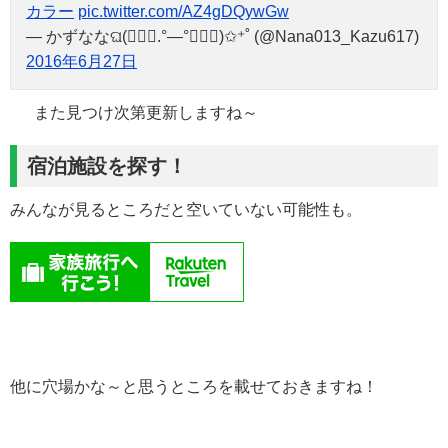
カラー
pic.twitter.com/AZ4gDQywGw
— かずななଘ(๑⃙⃘.°—°๑⃙⃘)✩⁺˚ (@Nana013_Kazu617)
2016年6月27日
また見つけ次第更新しますね～
宿泊施設を探す！
みんなが見るところだと空いていない可能性も。
他に穴場かな～と思うところを載せておきますね！