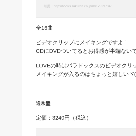
引用：http://books.rakuten.co.jp/rb/12929734/
全16曲
ビデオクリップにメイキングですよ！
CDにDVDついてるとお得感が半端ない
LOVEの時はパラドックスのビデオクリ
メイキングが入るのはちょっと嬉しいヾ(*´
通常盤
定価：3240円（税込）