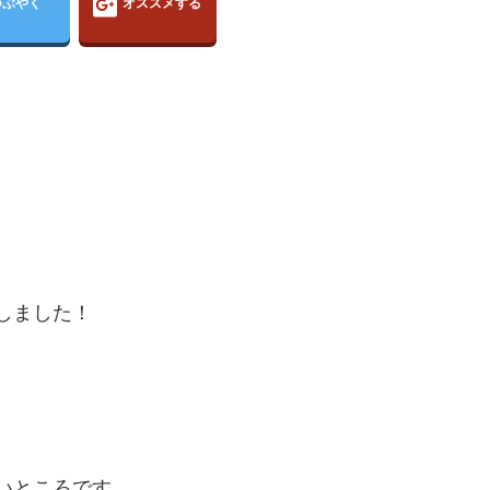
つぶやく
オススメする
定しました！
いところです。