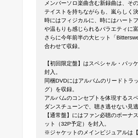
メンバーソロ楽曲含む新録曲は、そ
テイストを持ちながらも、嵐らしく
時にはフィジカルに、時にはハート
や温もりも感じられるバラエティに富
さらに今年前半の大ヒット「Bitters
合わせて収録。
【初回限定盤】はスペシャル・パッケ
封入。
同梱DVDにはアルバムのリードトラ
グ）を収録。
アルバムのコンセプトを体現するス
ダンスチューンで、聴き逃せない見
【通常盤】にはファン必聴のボーナス
ット（32P予定）を封入。
※ジャケットのメインビジュアルは