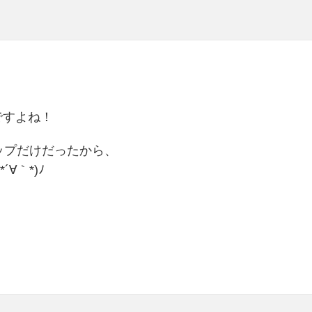
ですよね！
ップだけだったから、
∀｀*)ﾉ