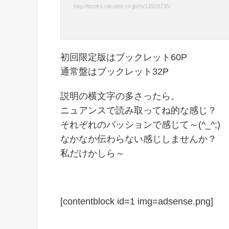
http://books.rakuten.co.jp/rb/12929735/
初回限定版はブックレット60P
通常盤はブックレット32P
説明の横文字の多さったら。
ニュアンスで読み取ってね的な感じ？
それぞれのパッションで感じて～(^_^;)
なかなか伝わらない感じしませんか？
私だけかしら～
[contentblock id=1 img=adsense.png]