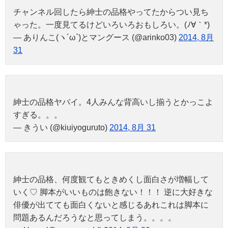
チャンネル回したら紳士の品格やってたからつい見ち
ゃった。一度見てるけどいろいろおもしろい。(ﾉ∀｀*)
— ありんこ(ヽ´ω`)とマングース (@arinko03)
2014, 8月
31
紳士の品格ヤバイ。4人みんな背高いし揃うとかっこよ
すぎる。。。
— きうい (@kiuiyoguruto)
2014, 8月 31
紳士の品格、何度観てもときめくし面白さが増幅して
いく♡ 脚本がいいものは飽きない！！！ 逆に大好きな
俳優が出てても面白くないと感じるあれこれは脚本に
問題あるんだろうなと思ってしまう。。。。