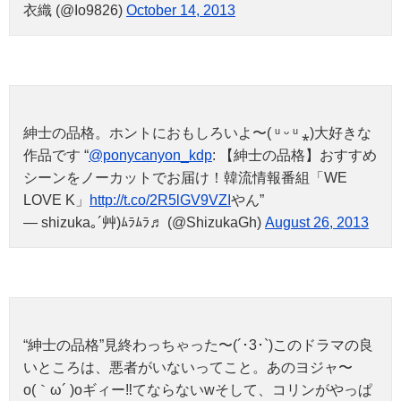
衣織 (@Io9826)
October 14, 2013
紳士の品格。ホントにおもしろいよ〜( ᵘ ᵕ ᵘ ⁎)大好きな
作品です “
@ponycanyon_kdp
: 【紳士の品格】おすすめ
シーンをノーカットでお届け！韓流情報番組「WE
LOVE K」
http://t.co/2R5lGV9VZI
やん”
— shizuka｡´艸)ﾑﾗﾑﾗ♬ (@ShizukaGh)
August 26, 2013
“紳士の品格”見終わっちゃった〜(´･3･`)このドラマの良
いところは、悪者がいないってこと。あのヨジャ〜
o(｀ω´ )oギィー‼︎てならないwそして、コリンがやっぱ