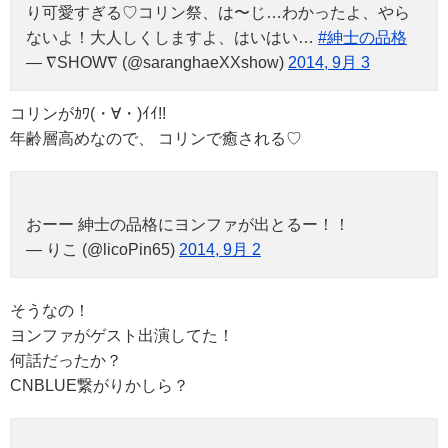
り可愛すぎる♡コリン祭、は〜じ…わかったよ、やら
ないよ！大人しくしますよ、はいはい…
#紳士の品格
— ∇SHOW∇ (@saranghaeXXshow)
2014, 9月 3
コリンがｶﾜ(・∀・)ｲｲ!!
年齢層高めなので、 コリンで癒される♡
おーー 紳士の品格にヨンファが出とるー！！
— りこ (@licoPin65)
2014, 9月 2
そうなの！
ヨンファがゲスト出演してた！
何話だったか？
CNBLUE繋がりかしら？