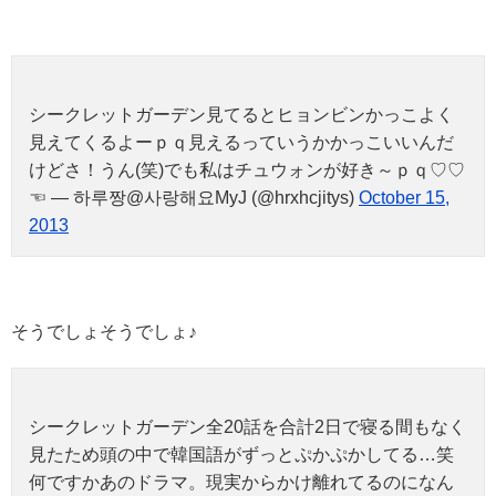
シークレットガーデン見てるとヒョンビンかっこよく
見えてくるよーｐｑ見えるっていうかかっこいいんだ
けどさ！うん(笑)でも私はチュウォンが好き～ｐｑ♡♡
☜ — 하루짱@사랑해요MyJ (@hrxhcjitys)
October 15,
2013
そうでしょそうでしょ♪
シークレットガーデン全20話を合計2日で寝る間もなく
見たため頭の中で韓国語がずっとぷかぷかしてる…笑
何ですかあのドラマ。現実からかけ離れてるのになん