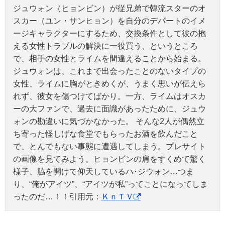
ジュウォン（ヒョンビン）が従兄弟で韓流スターのオ
スカー（ユン・サンヒョン）を自分のデパートのイメ
ージキャラクターにするため、交換条件として彼の抱
える女性トラブルの解決に一役買う、というところ
で、相手の女性とライムを間違えることから始まる。
ジュウォンは、これまで出会ったことのないタイプの
女性、ライムに胸がときめくが、うまく思いが伝えら
れず、彼女を傷つけてばかり。一方、ライムはオスカ
ーの大ファンで、過去に面識があったために、ジュウ
ォンの勘違いに気づかなかった。 そんな2人が偶然立
ち寄った怪しげな食堂でもらったお酒を飲んだこと
で、とんでもない事態に遭遇してしまう。プレサイト
の画像を見てみよう。ヒョンビンの肩をすくめて驚く
様子、脇を開けて仰天しているハ･ジウォン…つま
り、“俺がアイツ”、“アイツが私”ってことになってしま
ったのだ…！！引用元：
ＫｎＴＶ