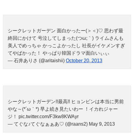
シークレットガーデン 面白かったー(＞＜)♡ 思わず最
終回にかけて 号泣してしまった(つω;｀) ライムさんも
美人でめっちゃ かっこよかったし 社長がイケメンすぎ
てやばかった！ やっぱり韓国ドラマ面白いぃぃ
— 石井ありさ (@aritaishii)
October 20, 2013
シークレットガーデン!!最高!! ヒョンビンは本当に男前
やな～(*´ω｀*) 早よ続き見たいわー ！イカれジャー
ジ！ pic.twitter.com/F3kw8KWAyr
— てぐな♪てぐなぁぁあ♡ (@raans2) May 9, 2013