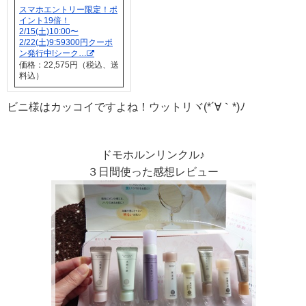
スマホエントリー限定！ポ
イント19倍！
2/15(土)10:00〜
2/22(土)9:59300円クーポ
ン発行中!シーク…
価格：22,575円（税込、送
料込）
ビニ様はカッコイですよね！ウットリヾ(*´∀｀*)ﾉ
ドモホルンリンクル♪
３日間使った感想レビュー