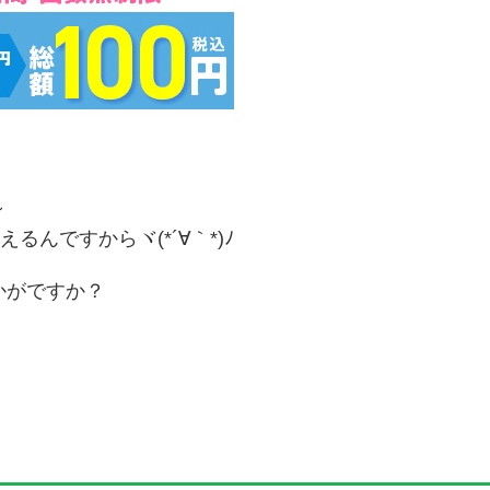
～
るんですからヾ(*´∀｀*)ﾉ
かがですか？