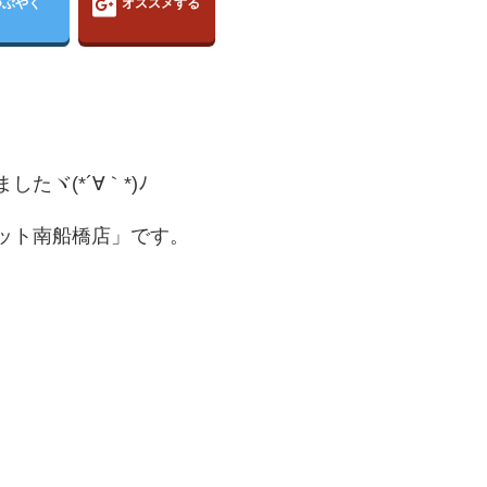
つぶやく
オススメする
ヾ(*´∀｀*)ﾉ
ット南船橋店」です。
、