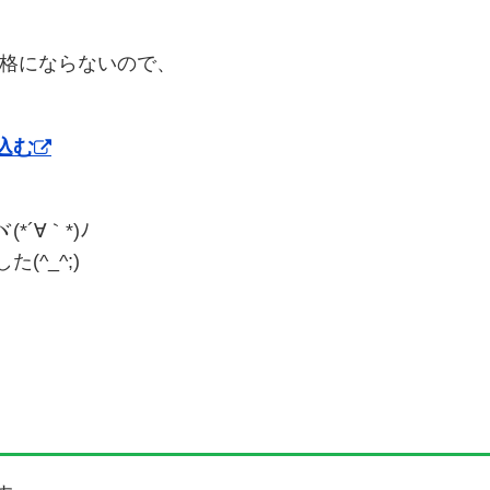
価格にならないので、
込む
´∀｀*)ﾉ
^_^;)