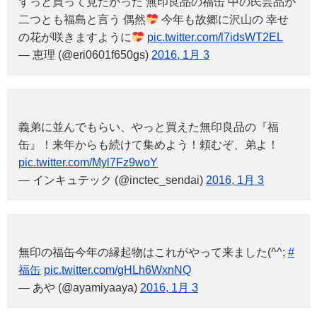
ずっと買って見たかった 無印良品の福缶 中の民芸品が
二つとも福島と言う 偶然
今年も故郷に沢山の 幸せ
の花が咲きますように
pic.twitter.com/l7idsWT2EL
— 恵理 (@eri0601f650gs)
2016, 1月 3
義弟に並んでもらい、やっと買えた無印良品の『福
缶』！来年からも続けて集めよう！頼むぞ、弟よ！
pic.twitter.com/Myl7Fz9woY
— インキュテック (@inctec_sendai)
2016, 1月 3
無印の福缶今年の縁起物はこれがやって来ました(^^;
#
福缶
pic.twitter.com/gHLh6WxnNQ
— あや (@ayamiyaaya)
2016, 1月 3