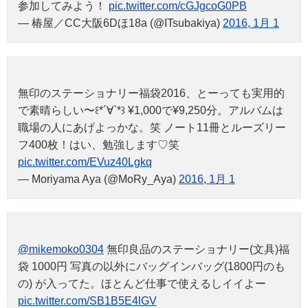
参加してみよう！
pic.twitter.com/cGJgcoG0PB
— 椿屋／CC大阪6Dほ18a (@ITsubakiya)
2016, 1月 1
無印のステーショナリー福袋2016、とーっても実用的
で素晴らしい〜꒰*´∀`*꒱ ¥1,000で¥9,250分。アルバムは
職場の人にあげよっかな。笑 ノート11冊とルーズリー
フ400枚！はい、勉強します♡笑
pic.twitter.com/EVuz40Lgkq
— Moriyama Aya (@MoRy_Aya)
2016, 1月 1
@mikemoko0304
無印良品のステーショナリー(文具)福
袋 1000円 写真の以外にバッグインバッグ(1800円のも
の) が入ってた。ほとんど仕事で使えるしイイよー
pic.twitter.com/SB1B5E4lGV