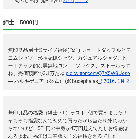
— 馬のしっぽ (@steyr6)
2016, 1月 2
紳士 5000円
無印良品 紳士Sサイズ福袋( ˘ω˘ ) ショートダッフルとデ
ニムシャツ、形状記憶シャツ、カジュアルシャツ、ヒ
ートテック的な黒無地ロンT、ソックス、ストールっす
ね、売価額面で3.1万だね
pic.twitter.com/Q7X5W9Uose
— ハルキゲニア（公式） (@Bucephalas_)
2016, 1月 2
無印良品の福袋（紳士・L）ラスト1個で買えました！
そもそも福袋なんて初めて買ったから当たり外れわか
らないけど、5千円の中身が4万円超えてたしお得感は
あるよね。福缶は三春張り子の福招きさるでした。