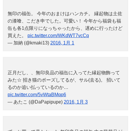
無印の福缶。 今年のおまけはハンカチ。 縁起物は土佐
の漆喰、こだき申でした。可愛い！ 今年から福袋も福
缶も各1点限りになっちゃったから、遅めに行ったけど
買えた。
pic.twitter.com/WKdWT7vcCq
— 加納 (@kmaki13)
2016, 1月 1
正月だし、、無印良品の福缶に入ってた縁起物飾って
みた☆ 招き猫のポーズしてるが、サル(去る)。 招いて
るのか追い払っているのか…
pic.twitter.com/5vWtaBMqp6
— あたこ (@DaPapipupe)
2016, 1月 3