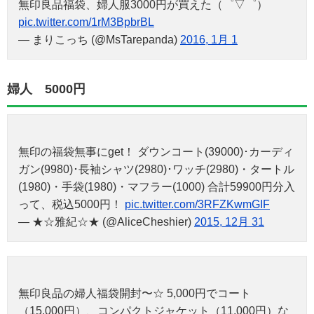
無印良品福袋、婦人服3000円が買えた（゜▽゜）
pic.twitter.com/1rM3BpbrBL
— まりこっち (@MsTarepanda)
2016, 1月 1
婦人 5000円
無印の福袋無事にget！ ダウンコート(39000)･カーディ
ガン(9980)･長袖シャツ(2980)･ワッチ(2980)・タートル
(1980)・手袋(1980)・マフラー(1000) 合計59900円分入
って、税込5000円！
pic.twitter.com/3RFZKwmGIF
— ★☆雅紀☆★ (@AliceCheshier)
2015, 12月 31
無印良品の婦人福袋開封〜☆ 5,000円でコート
（15,000円）、コンパクトジャケット（11,000円）な