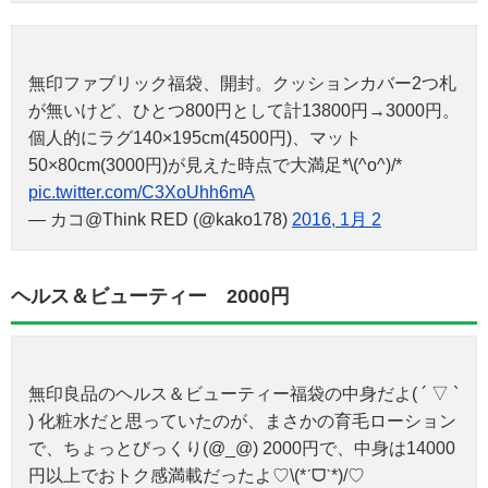
無印ファブリック福袋、開封。クッションカバー2つ札
が無いけど、ひとつ800円として計13800円→3000円。
個人的にラグ140×195cm(4500円)、マット
50×80cm(3000円)が見えた時点で大満足*\(^o^)/*
pic.twitter.com/C3XoUhh6mA
— カコ@Think RED (@kako178)
2016, 1月 2
ヘルス＆ビューティー 2000円
無印良品のヘルス＆ビューティー福袋の中身だよ( ´ ▽ `
) 化粧水だと思っていたのが、まさかの育毛ローション
で、ちょっとびっくり(@_@) 2000円で、中身は14000
円以上でおトク感満載だったよ♡\(*ˊᗜˋ*)/♡