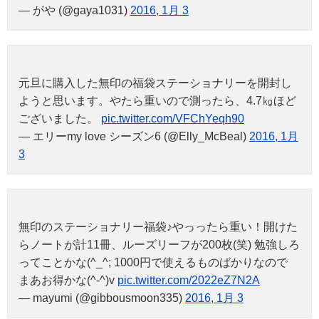
— がや (@gaya1031)
2016, 1月 3
元旦に購入した無印の福袋ステーショナリーを開封し
ようと思います。やたら重いので測ったら、4.7㎏ほど
ございました。
pic.twitter.com/VFChYeqh90
— エリーmy love シーズン6 (@Elly_McBeal)
2016, 1月
3
無印のステーショナリー福袋♪やっったら重い！開けた
らノートが計11冊、ルーズリーフが200枚(笑) 勉強しろ
ってことかな(^_^; 1000円で使えるものばかりなので
まあお得かな(^-^)v
pic.twitter.com/2022eZ7N2A
— mayumi (@gibbousmoon335)
2016, 1月 3