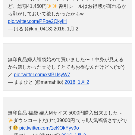
ど、総額41,450円
割引シールはお得感が薄れるか
ら剥がしておいて欲しかったかもw
pic.twitter.com/PFoe2QkyiH
— はる (@kiri_0418) 2016, 1月 2
無印良品婦人福袋始めて買いました〜！中身が見える
から嬉しかった☆そしてとてもお得なんだけど＼(^o^)
／
pic.twitter.com/xsfBIJsyW7
— ままひと (@mamahito)
2016, 1月 2
無印良品 福袋 婦人Mサイズ 5000円購入出来ました～
ダウンコートだけで39000円 てっ!!人気福袋さすがで
す
pic.twitter.com/1eKOkYyv9o