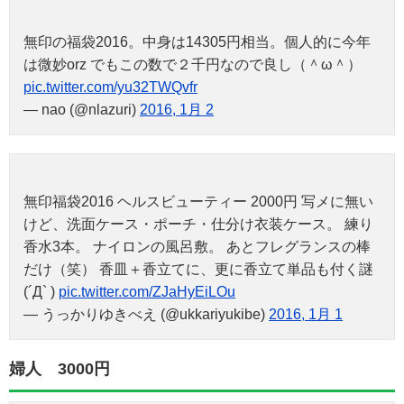
無印の福袋2016。中身は14305円相当。個人的に今年
は微妙orz でもこの数で２千円なので良し（＾ω＾）
pic.twitter.com/yu32TWQvfr
— nao (@nlazuri)
2016, 1月 2
無印福袋2016 ヘルスビューティー 2000円 写メに無い
けど、洗面ケース・ポーチ・仕分け衣装ケース。 練り
香水3本。 ナイロンの風呂敷。 あとフレグランスの棒
だけ（笑） 香皿＋香立てに、更に香立て単品も付く謎
(´Д` )
pic.twitter.com/ZJaHyEiLOu
— うっかりゆきべえ (@ukkariyukibe)
2016, 1月 1
婦人 3000円