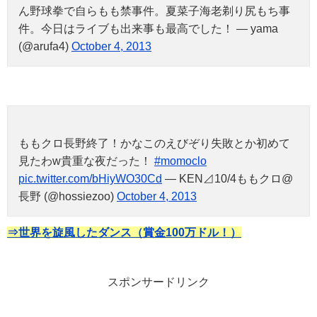
ん野球拳で自らもも禁事件。夏菜子海老剃り尻もち事
件。今日はライブも出来事も最高でした！ — yama
(@arufa4)
October 4, 2013
ももクロ長野終了！かなこのえびぞり失敗とか初めて
見たわw貴重な夜だった！
#momoclo
pic.twitter.com/bHiyWO30Cd
— KEN⊿10/4ももクロ@
長野 (@hossiezoo)
October 4, 2013
⇒世界を旋風したダンス（賞金100万ドル！）
スポンサードリンク