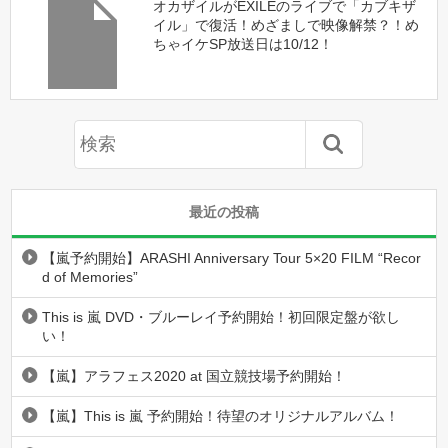
オカザイルがEXILEのライブで「カブキザ
イル」で復活！めざましで映像解禁？！め
ちゃイケSP放送日は10/12！
最近の投稿
【嵐予約開始】ARASHI Anniversary Tour 5×20 FILM “Recor
d of Memories”
This is 嵐 DVD・ブルーレイ予約開始！初回限定盤が欲し
い！
【嵐】アラフェス2020 at 国立競技場予約開始！
【嵐】This is 嵐 予約開始！待望のオリジナルアルバム！