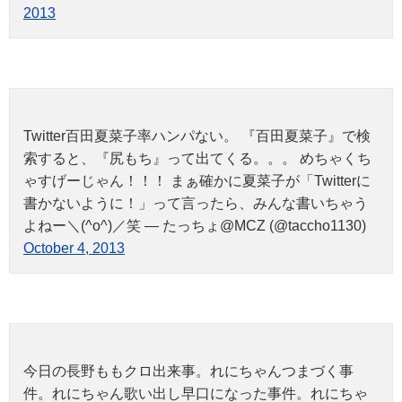
2013
Twitter百田夏菜子率ハンパない。 『百田夏菜子』で検
索すると、『尻もち』って出てくる。。。 めちゃくち
ゃすげーじゃん！！！ まぁ確かに夏菜子が「Twitterに
書かないように！」って言ったら、みんな書いちゃう
よねー＼(^o^)／笑 — たっちょ@MCZ (@taccho1130)
October 4, 2013
今日の長野ももクロ出来事。れにちゃんつまづく事
件。れにちゃん歌い出し早口になった事件。れにちゃ