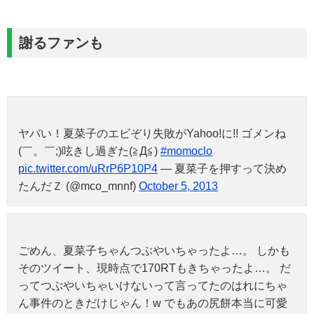
謝るファンも
ヤバい！夏菜子のエビぞり失敗がYahoo!に!! ゴメンね
(￣。￣;)呟きし過ぎた(≧Д≦)
#momoclo
pic.twitter.com/uRrP6P10P4
— 夏菜子を押すって決め
たんだＺ (@mco_mnnf)
October 5, 2013
ごめん、夏菜子ちゃんつぶやいちゃったよ…。 しかも
そのツイート、現時点で170RTもきちゃったよ…。 だ
ってつぶやいちゃいけないって言ってたのはれにちゃ
ん事件のときだけじゃん！w でもあの尻餅本当に可愛