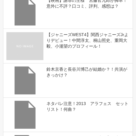
【映画】謝罪の王様 宮藤官九郎が脚本！
意外に不評？口コミ、評判、感想は？
【ジャニーズWEST4】関西ジャニーズJrよ
りデビュー！中間淳太、桐山照史、重岡大
毅、小瀧望のプロフィール！
鈴木京香と長谷川博己が結婚か？！共演が
きっかけ？
ネタバレ注意！2013 アラフェス セット
リスト！何曲？