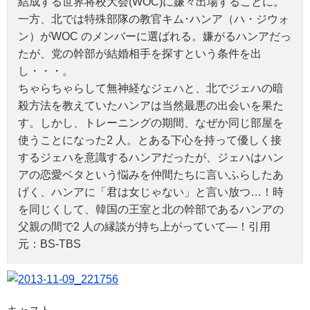
結成する世界将校大会(WOC)に嫌々出場することに。
一方、北では特殊部隊の教官キム･ハンア（ハ・ジウォ
ン）がWOC のメンバーに選ばれる。嫌がるハンアだっ
たが、党の幹部が結婚相手を探すという条件を出
し・・・。
ちゃらちゃらして無神経なジェハと、北でジェハの暗
殺方法を教えていたハンアは当然最悪の出会いを果た
す。しかし、トレーニングの期間、なぜか同じ部屋を
使うことになった2 人。とある下心を持って優しく接
するジェハを意識するハンアだったが、ジェハはハン
アの恋愛ベタという悩みを仲間たちに言いふらしたあ
げく、ハンアに「君は女じゃない」と言い放つ…！時
を同じくして、韓国の王室と北の幹部であるハンアの
父親の間で2 人の縁談が持ち上がっていて―！引用
元：BS-TBS