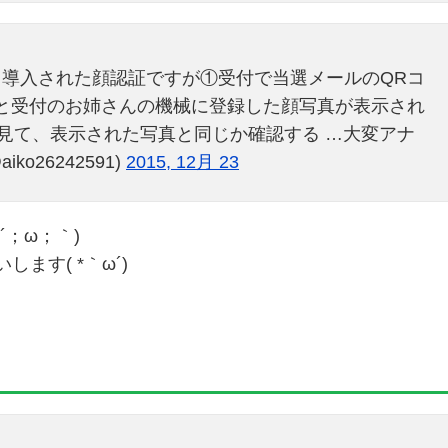
導入された顔認証ですが①受付で当選メールのQRコ
と受付のお姉さんの機械に登録した顔写真が表示され
を見て、表示された写真と同じか確認する …大変アナ
ko26242591)
2015, 12月 23
；ω；｀)
ます( *｀ω´)