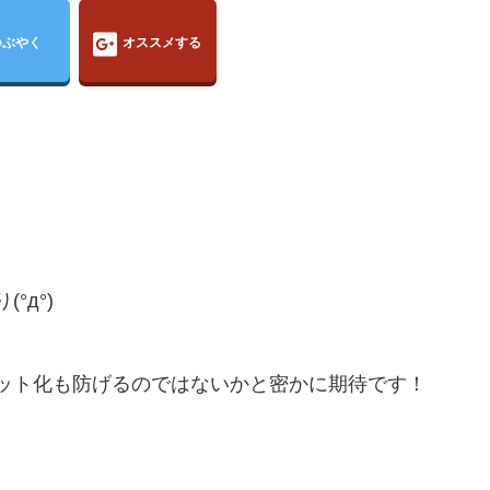
つぶやく
オススメする
°д°)
ット化も防げるのではないかと密かに期待です！