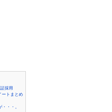
認証採用
イートまとめ
が・・・。