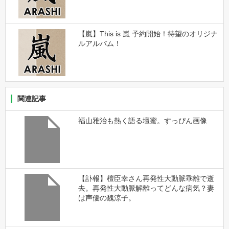
【嵐】This is 嵐 予約開始！待望のオリジナ
ルアルバム！
関連記事
福山雅治も熱く語る壇蜜。すっぴん画像
【訃報】檀臣幸さん再発性大動脈乖離で逝
去。再発性大動脈解離ってどんな病気？妻
は声優の魏涼子。