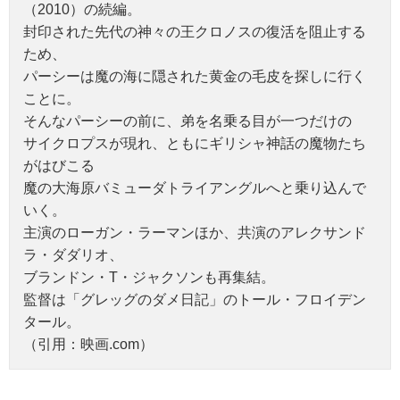
（2010）の続編。
封印された先代の神々の王クロノスの復活を阻止する
ため、
パーシーは魔の海に隠された黄金の毛皮を探しに行く
ことに。
そんなパーシーの前に、弟を名乗る目が一つだけの
サイクロプスが現れ、ともにギリシャ神話の魔物たち
がはびこる
魔の大海原バミューダトライアングルへと乗り込んで
いく。
主演のローガン・ラーマンほか、共演のアレクサンド
ラ・ダダリオ、
ブランドン・T・ジャクソンも再集結。
監督は「グレッグのダメ日記」のトール・フロイデン
タール。
（引用：映画.com）