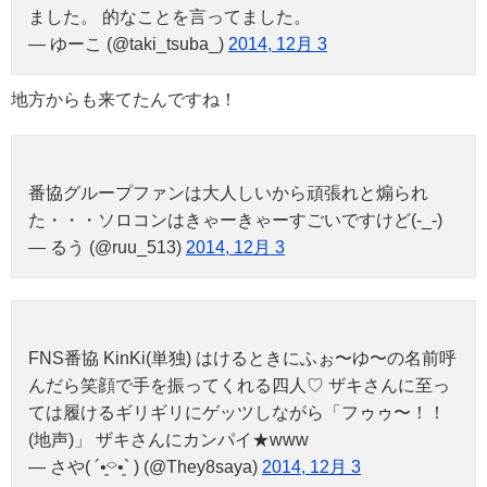
ました。 的なことを言ってました。
— ゆーこ (@taki_tsuba_)
2014, 12月 3
地方からも来てたんですね！
番協グループファンは大人しいから頑張れと煽られ
た・・・ソロコンはきゃーきゃーすごいですけど(-_-)
— るう (@ruu_513)
2014, 12月 3
FNS番協 KinKi(単独) はけるときにふぉ〜ゆ〜の名前呼
んだら笑顔で手を振ってくれる四人♡ ザキさんに至っ
ては履けるギリギリにゲッツしながら「フゥゥ〜！！
(地声)」 ザキさんにカンパイ★www
— さや( ´•͈⌔•͈` ) (@They8saya)
2014, 12月 3