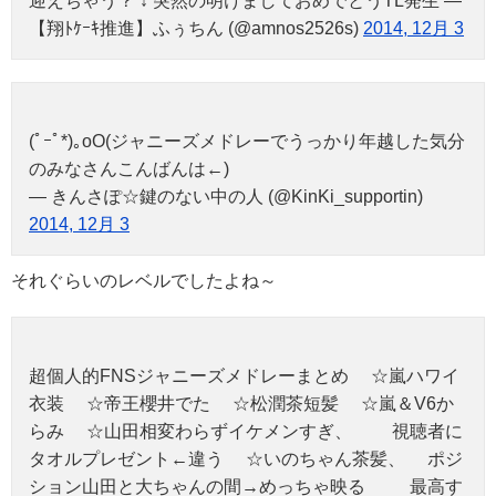
迎えちゃう？ ↓ 突然の明けましておめでとうTL発生 —
【翔ﾄｹｰｷ推進】ふぅちん (@amnos2526s)
2014, 12月 3
(ﾟｰﾟ*)｡oO(ジャニーズメドレーでうっかり年越した気分
のみなさんこんばんは←)
— きんさぽ☆鍵のない中の人 (@KinKi_supportin)
2014, 12月 3
それぐらいのレベルでしたよね～
超個人的FNSジャニーズメドレーまとめ ☆嵐ハワイ
衣装 ☆帝王櫻井でた ☆松潤茶短髪 ☆嵐＆V6か
らみ ☆山田相変わらずイケメンすぎ、 視聴者に
タオルプレゼント←違う ☆いのちゃん茶髪、 ポジ
ション山田と大ちゃんの間→めっちゃ映る 最高す