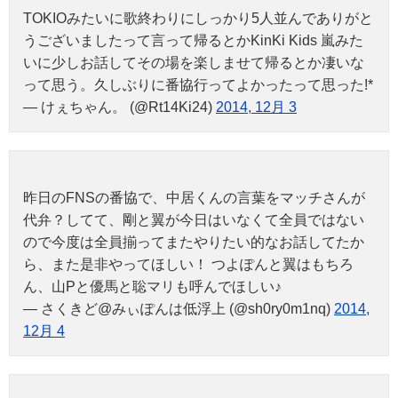
TOKIOみたいに歌終わりにしっかり5人並んでありがと
うございましたって言って帰るとかKinKi Kids 嵐みた
いに少しお話してその場を楽しませて帰るとか凄いな
って思う。久しぶりに番協行ってよかったって思った!*
— けぇちゃん。 (@Rt14Ki24)
2014, 12月 3
昨日のFNSの番協で、中居くんの言葉をマッチさんが
代弁？してて、剛と翼が今日はいなくて全員ではない
ので今度は全員揃ってまたやりたい的なお話してたか
ら、また是非やってほしい！ つよぽんと翼はもちろ
ん、山Pと優馬と聡マリも呼んでほしい♪
— さくきど@みぃぽんは低浮上 (@sh0ry0m1nq)
2014,
12月 4