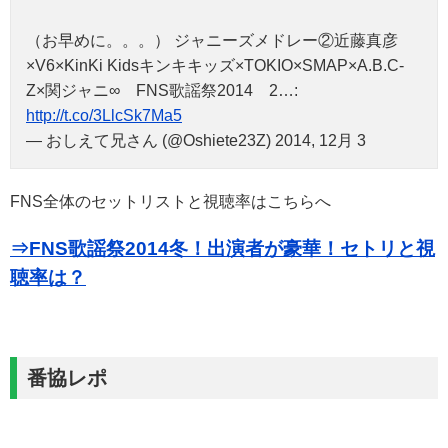
（お早めに。。。） ジャニーズメドレー②近藤真彦
×V6×KinKi Kidsキンキキッズ×TOKIO×SMAP×A.B.C-
Z×関ジャニ∞ FNS歌謡祭2014 2…:
http://t.co/3LlcSk7Ma5
— おしえて兄さん (@Oshiete23Z) 2014, 12月 3
FNS全体のセットリストと視聴率はこちらへ
⇒FNS歌謡祭2014冬！出演者が豪華！セトリと視
聴率は？
番協レポ