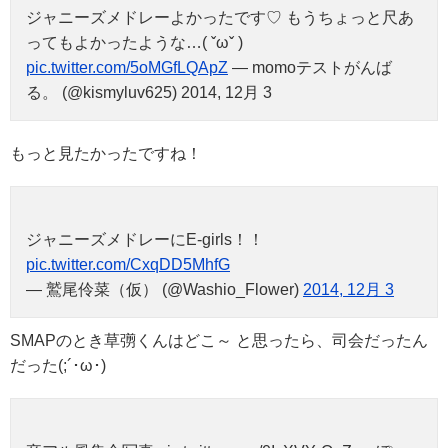
ジャニーズメドレーよかったです♡ もうちょっと尺あ
ってもよかったような…( ˇωˇ )
pic.twitter.com/5oMGfLQApZ
— momoテストがんば
る。 (@kismyluv625) 2014, 12月 3
もっと見たかったですね！
ジャニーズメドレーにE-girls！！
pic.twitter.com/CxqDD5MhfG
— 鷲尾伶菜（仮） (@Washio_Flower)
2014, 12月 3
SMAPのとき草彅くんはどこ～ と思ったら、司会だったん
だった(;´･ω･)