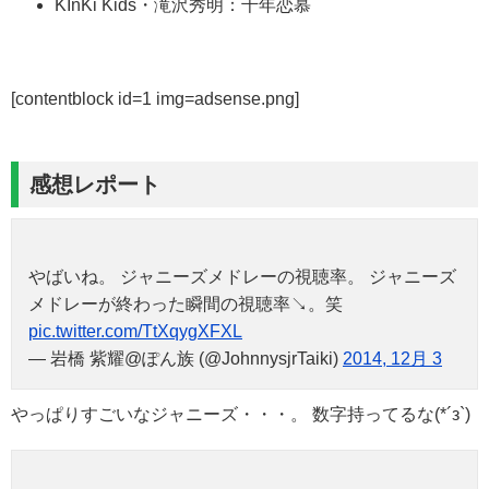
KInKi Kids・滝沢秀明：千年恋慕
[contentblock id=1 img=adsense.png]
感想レポート
やばいね。 ジャニーズメドレーの視聴率。 ジャニーズ
メドレーが終わった瞬間の視聴率↘︎。笑
pic.twitter.com/TtXqygXFXL
— 岩橋 紫耀@ぽん族 (@JohnnysjrTaiki)
2014, 12月 3
やっぱりすごいなジャニーズ・・・。 数字持ってるな(*´з`)