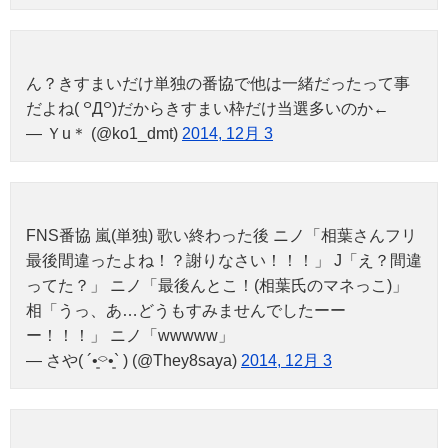
ん？きすまいだけ単独の番協で他は一緒だったって事
だよね( ꒪Д꒪)だからきすまい枠だけ当選多いのか←
— Ｙu＊ (@ko1_dmt)
2014, 12月 3
FNS番協 嵐(単独) 歌い終わった後 ニノ「相葉さんフリ
最後間違ったよね！？謝りなさい！！！」 J「え？間違
ってた？」 ニノ「最後んとこ！(相葉氏のマネっこ)」
相「うっ、あ…どうもすみませんでしたーー
ー！！！」 ニノ「wwwww」
— さや( ´•͈⌔•͈` ) (@They8saya)
2014, 12月 3