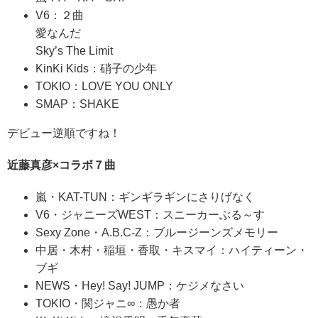
V6：２曲
愛なんだ
Sky’s The Limit
KinKi Kids：硝子の少年
TOKIO：LOVE YOU ONLY
SMAP：SHAKE
デビュー逆順ですね！
近藤真彦×コラボ７曲
嵐・KAT-TUN：ギンギラギンにさりげなく
V6・ジャニーズWEST：スニーカーぶる～す
Sexy Zone・A.B.C-Z：ブルージーンズメモリー
中居・木村・稲垣・香取・キスマイ：ハイティーン・
ブギ
NEWS・Hey! Say! JUMP：ケジメなさい
TOKIO・関ジャニ∞：愚か者