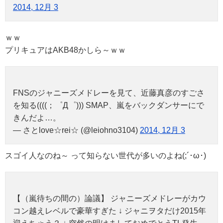
2014, 12月 3
ｗｗ
プリキュアはAKB48かしら～ｗｗ
FNSのジャニーズメドレーを見て、近藤真彦のすごさ
を知る((((；゜Д゜))) SMAP、嵐をバックダンサーにで
きんだよ…。
— さとlove☆rei☆ (@leiohno3104)
2014, 12月 3
スゴイ人なのね～ って知らない世代が多いのよね(;´･ω･)
【（嵐待ちの間の）論議】 ジャニーズメドレーがカウ
コン越えレベルで豪華すぎた ↓ ジャニヲタだけ2015年