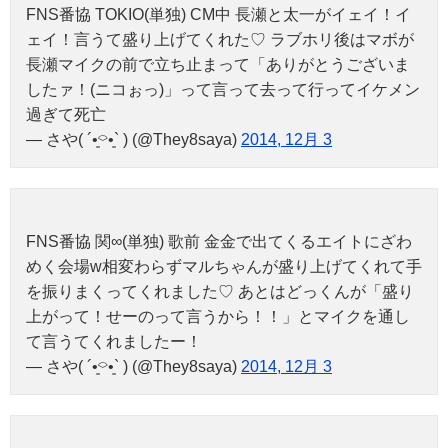
FNS番協 TOKIO(単独) CM中 長瀬と太一がイェイ！イ
ェイ！言うて盛り上げてくれた♡ ラブホリ後はマボが
長瀬マイクの前で立ち止まって「ありがとうございま
したァ！(ニコぉっ)」って言って去って行ってイケメン
過ぎて死亡
— さや( ´•͈⌔•͈` ) (@They8saya)
2014, 12月 3
FNS番協 関∞(単独) 歌前 金金で出てくるエイトにざわ
めく会場w相変わらずマルちゃんが盛り上げてくれて手
を振りまくってくれました♡ あとはどっくんが「盛り
上がって！せーのって言うから！！」とマイクを通し
て言うてくれましたー！
— さや( ´•͈⌔•͈` ) (@They8saya)
2014, 12月 3