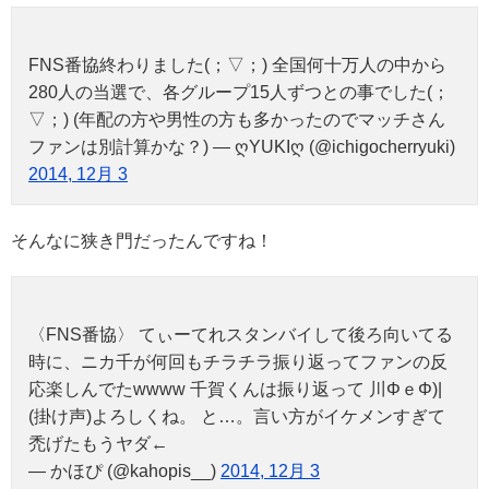
FNS番協終わりました(；▽；) 全国何十万人の中から
280人の当選で、各グループ15人ずつとの事でした(；
▽；) (年配の方や男性の方も多かったのでマッチさん
ファンは別計算かな？) — ღYUKIღ (@ichigocherryuki)
2014, 12月 3
そんなに狭き門だったんですね！
〈FNS番協〉 てぃーてれスタンバイして後ろ向いてる
時に、ニカ千が何回もチラチラ振り返ってファンの反
応楽しんでたwwww 千賀くんは振り返って 川ΦｅΦ)|
(掛け声)よろしくね。 と…。言い方がイケメンすぎて
禿げたもうヤダ←
— かほぴ (@kahopis__)
2014, 12月 3