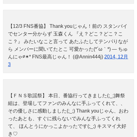
【12/3 FNS番協】 Thank youじゃん！前の スタンバイ
でセンター分からず 玉森くん 『え？どこ？どこ？こ
こ？』 みたいなこと言って あたふたしてテンパりなが
ら メンバーに聞いてたとこ 可愛かった(*´ω｀*) — ちゅ
んにゃ∅✶* FNS最高じゃん！ (@Annin444j)
2014, 12月
3
【ＦＮＳ歌謡祭】 本日、番協行ってきました(;_;)舞祭
組は、登場してファンのみんなに手ふってくれて、、
その優しさに感動しました(;_;) Thank youじゃん、おわ
ったあとも、すぐに残らないでみんな手ふってくれ
て、 ほんとうにかっこよかったです(;_;) キスマイ大好
き♡