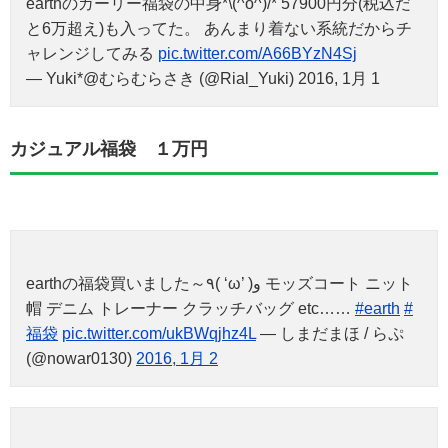
earthのガーリー福袋の中身*\(^o^)/* 57900円分(税込だ
と6万超え)も入ってた。 あんまり着ない系統だからチ
ャレンジしてみる
pic.twitter.com/A66BYzN4Sj
— Yuki*@むらむらさき (@Rial_Yuki) 2016, 1月 1
カジュアル福袋 １万円
earthの福袋買いました～٩( ‘ω’ )و モッズコート ニット
帽 デニム トレーナー クラッチバッグ etc……
#earth
#
福袋
pic.twitter.com/ukBWqjhz4L
— しまだまほ / らぷ
(@nowar0130)
2016, 1月 2