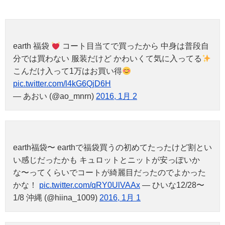
earth 福袋
コート目当てで買ったから 中身は普段自
分では買わない 服装だけど かわいくて気に入ってる
こんだけ入って1万はお買い得
pic.twitter.com/l4kG6QjD6H
— あおい (@ao_mnrn)
2016, 1月 2
earth福袋〜 earthで福袋買うの初めてたったけど割とい
い感じだったかも キュロットとニットが安っぽいか
な〜ってくらいでコートが綺麗目だったのでよかった
かな！
pic.twitter.com/qRY0UlVAAx
— ひいな12/28〜
1/8 沖縄 (@hiina_1009)
2016, 1月 1