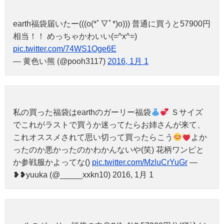
earth福袋届いたー(((o(*ﾟ▽ﾟ*)o))) 普通に買うと57900円
相当！！ めっちゃかわいい(=^x^=)
pic.twitter.com/74WS1Oge6E
— 黄色い熊 (@pooh3117)
2016, 1月 1
私の買った福袋はearthのガーリー福袋
Ｓサイズ
でこれがラストで買うか迷ってたらお姉さんが来て、
これオススメされて思い切って買ったらこう
よか
ったのか悪かったのかわかんないや(笑) 花柄ワンピと
か参戦服かよってな()
pic.twitter.com/MzluCrYuGr
—
❥❥yuuka (@_____xxkn10) 2016, 1月 1