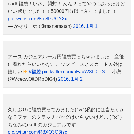
earth福袋！いざ、開封！ んん？ってやつもあったけど
いい感じでした！！50000円分以上入ってました！
pic.twitter.com/8hi8PUCY3x
— かそりーぬ (@manamatan)
2016, 1月 1
アース カジュアル一万円福袋買っちゃいました。産後
に着れたらいいかな。。ワンピースとスカート以外は
嬉しい
#福袋
pic.twitter.com/nFaoWXH0BS
— 小鳥
(@VcecwOttDRpDIG4)
2016, 1月 2
久しぶりに福袋買ってみました(^w^)私的には当たりか
な？ファーのクラッチバッグはいらないけど… ( ˘ω˘ )
ちなみにearthのカジュアルです
pic.twitter.com/R8XO3C3isc