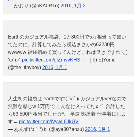
— かおり (@oKA0R1o)
2016, 1月 2
Earthのカジュアル福袋、1万800円で5万相当って書い
てたのに、計算してみたら税込まさかの62230円
wwwww 福袋初めて買ってんけどこれは良きですわ＼(
‘ω’)／
pic.twitter.com/glZrhvvKHS
— ｜ё)っ[Yumi]
(@the_tinyboy)
2016, 1月 1
人生初の福袋は earthです\( ´ω` )/ カジュアルverなので
無難な感じw 1万円で こんなけ入ってた♬*ﾟ 合計した
ら63,500円相当でした☆*。 早速 部屋着 仕事着にしま
す←
pic.twitter.com/lVywL8JkGV
— あんず(*ｪ｀*)ｂ (@aya307anzu)
2016, 1月 1