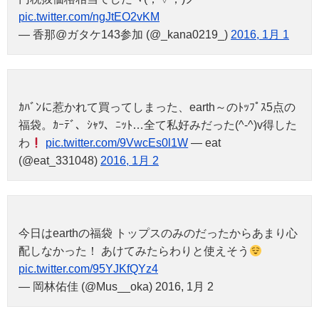
pic.twitter.com/ngJtEO2vKM
— 香那@ガタケ143参加 (@_kana0219_)
2016, 1月 1
ｶﾊﾞﾝに惹かれて買ってしまった、earth～のﾄｯﾌﾟｽ5点の
福袋。ｶｰﾃﾞ、ｼｬﾂ、ﾆｯﾄ…全て私好みだった(^-^)v得した
わ
pic.twitter.com/9VwcEs0l1W
— eat
(@eat_331048)
2016, 1月 2
今日はearthの福袋 トップスのみのだったからあまり心
配しなかった！ あけてみたらわりと使えそう
pic.twitter.com/95YJKfQYz4
— 岡林佑佳 (@Mus__oka) 2016, 1月 2