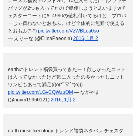
アースの福袋トレンドver。10点入ってた(^-^)クラッチ
バッグが2つも入ってたので酷使しようと思いますwチ
ェスターコートに¥14990の値札付いてるけど、プロパ
ーじゃ買わないとおもふ。けど全体的に無難で使える
とおもふ(^-^)
pic.twitter.com/VzWBLca0so
— えりーな (@ElinaPaeonia)
2016, 1月 2
earthのトレンド福袋買ってきたー！欲しかったニット
は入ってなかったけど気に入ったの多かったしニット
ワンピもあって満足(((o(*ﾟ▽ﾟ*)o)))
pic.twitter.com/LGvCQWzuOM
— ながやま
(@ngym19960121)
2016, 1月 2
earth music&ecology トレンド福袋ネタバレ チェスタ