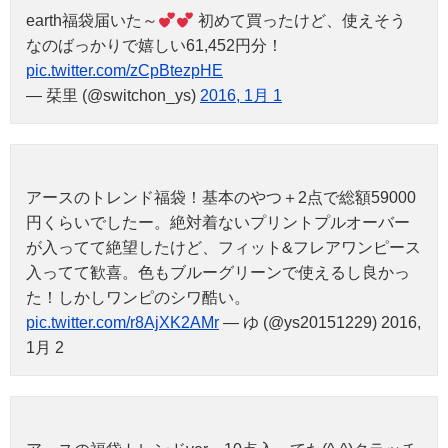
earth福袋届いた～
初めて買ったけど、使えそう
なのばっかりで嬉しい61,452円分！
pic.twitter.com/zCpBtezpHE
— 栞里 (@switchon_ys)
2016, 1月 1
アースのトレンド福袋！基本のやつ＋2点で総額59000
円くらいでしたー。絶対着ないプリントプルオーバー
が入ってて絶望したけど、フィット&フレアワンピース
入ってて歓喜。色もブルーグリーンで使えるし良かっ
た！しかしワンピのシワ酷い。
pic.twitter.com/r8AjXK2AMr
— ゆ (@ys20151229) 2016,
1月 2