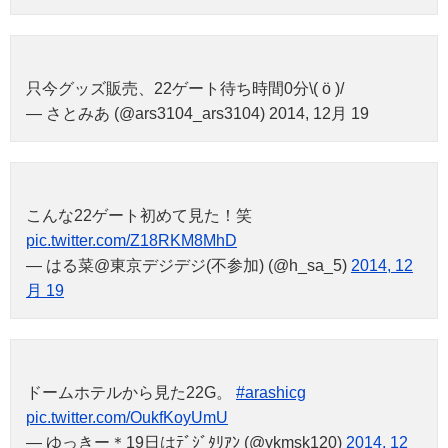
只今グッズ販売、22ゲート待ち時間0分\( ö )/
— さとみあ (@ars3104_ars3104) 2014, 12月 19
こんな22ゲート初めて見た！笑
pic.twitter.com/Z18RKM8MhD
— はる菜@東京デジデジ(不参加) (@h_sa_5)
2014, 12
月 19
ドームホテルから見た22G。
#arashicg
pic.twitter.com/OukfKoyUmU
— ゆっきー＊19日はﾃﾞｼﾞﾀﾘｱﾝ (@ykmsk120)
2014, 12