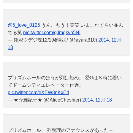
@5_love_0125
うん、もう！笑笑 いまこれくらい並ん
でる笑
pic.twitter.com/gJmqkvn5NI
— 翔彩♡デジ魂12/19参戦♡ (@ayara310)
2014, 12月
18
プリズムホールのほうが列は短め。 ㉒Gは８時に着い
てドームシティエレベーター付近。
pic.twitter.com/eXEW8nKxE4
— ★☆雅紀☆★ (@AliceCheshier)
2014, 12月 18
プリズムホール、 列整理のアナウンスがあった～