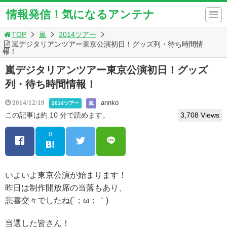
情報発信！気になるアンテナ
TOP
嵐
2014ツアー
嵐デジタリアンツアー東京公演初日！グッズ列・待ち時間情
報！
嵐デジタリアンツアー東京公演初日！グッズ
列・待ち時間情報！
arinko
2014/12/19
2014ツアー
嵐
この記事は約 10 分で読めます。
3,708 Views
0
いよいよ東京公演が始まります！
昨日は制作開放席の当落もあり、
悲喜交々でしたね(´；ω；｀)
当選した皆さん！