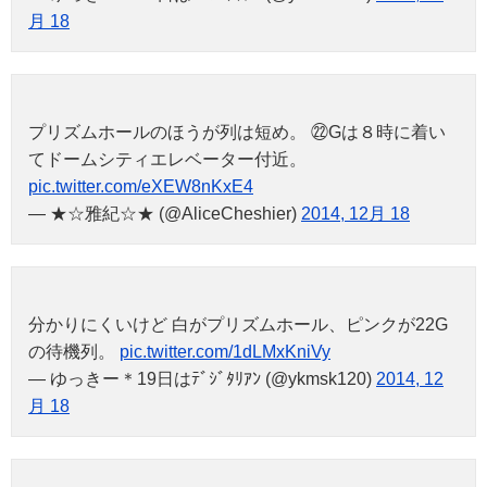
月 18
プリズムホールのほうが列は短め。 ㉒Gは８時に着い
てドームシティエレベーター付近。
pic.twitter.com/eXEW8nKxE4
— ★☆雅紀☆★ (@AliceCheshier)
2014, 12月 18
分かりにくいけど 白がプリズムホール、ピンクが22G
の待機列。
pic.twitter.com/1dLMxKniVy
— ゆっきー＊19日はﾃﾞｼﾞﾀﾘｱﾝ (@ykmsk120)
2014, 12
月 18