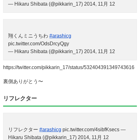
— Hikaru Shibata (@pikkarin_17) 2014, 11月 12
翔くんミニうちわ
#arashicg
pic.twitter.com/OdsDrcyQgy
— Hikaru Shibata (@pikkarin_17) 2014, 11月 12
https://twitter.com/pikkarin_17/status/532404391349743616
裏側ありがとう〜
リフレクター
リフレクター
#arashicg
pic.twitter.com/4sibfKsecs —
Hikaru Shibata (@pikkarin_17) 2014, 11月 12