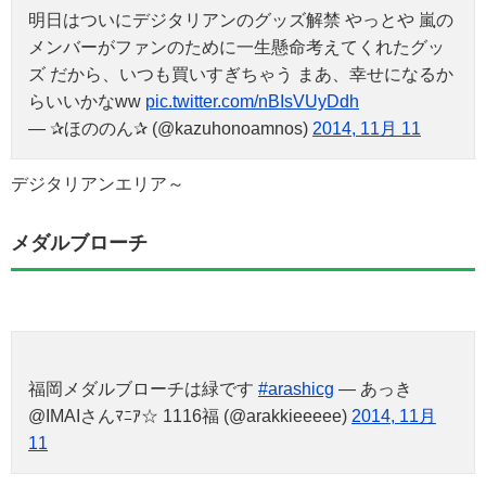
明日はついにデジタリアンのグッズ解禁 やっとや 嵐の
メンバーがファンのために一生懸命考えてくれたグッ
ズ だから、いつも買いすぎちゃう まあ、幸せになるか
らいいかなww
pic.twitter.com/nBIsVUyDdh
— ✰ほののん✰ (@kazuhonoamnos)
2014, 11月 11
デジタリアンエリア～
メダルブローチ
福岡メダルブローチは緑です
#arashicg
— あっき
@IMAIさんﾏﾆｱ☆ 1116福 (@arakkieeeee)
2014, 11月
11