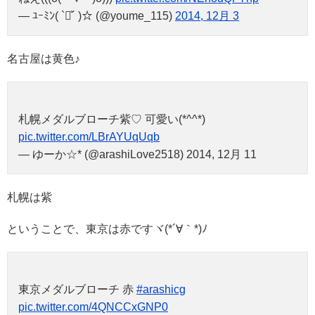
— ﾕｰﾐﾝ( `◡͐´ )☆ (@youme_115)
2014, 12月 3
名古屋は黄色♪
札幌メダルブローチ紫♡ 可愛い(*^^*)
pic.twitter.com/LBrAYUqUqb
— ゆーか☆* (@arashiLove2518) 2014, 12月 11
札幌は紫
ということで、東京は赤ですヾ(*´∀｀*)ﾉ
東京メダルブローチ 赤
#arashicg
pic.twitter.com/4QNCCxGNP0