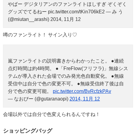
やばー デジタリアンのファンライトほしすぎ ぞくぞく
グッズでてるねー pic.twitter.com/tKin706kE2 — み う
(@miutan__arashi) 2014, 11月 12
噂のファンライト！ サイン入り♡
嵐ファンライトの説明書きからわかったこと。 ●連続
点灯時間は約4時間。 ●「FreFlow(フリフラ)」無線シス
テムが導入された会場でのみ発光色自動変化。 ●無線
受信中は自分で色の変更不可。 ●無線受信終了後は自
分で色の変更可能。
pic.twitter.com/BvRcfzkPAv
— なおぴー (@gutaranaopi)
2014, 11月 12
会場以外では自分で色変えられるんですね！
ショッピングバッグ