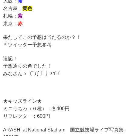
大阪：
青
名古屋：
黄色
札幌：
紫
東京：
赤
果たしてこの予想は当たるのか？！
＊ツイッター予想参考
追記！
予想通りの色でした！
みなさんヽ〔ﾟДﾟ〕丿ｽｺﾞｲ
★キッズライン★
ミニうちわ（６種）：各400円
リフレクター：600円
ARASHI at National Stadiam 国立競技場ライブ写真集：