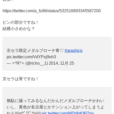
https://twitter.com/a_fu96/status/532516893345587200
ピンの部分ですね！
結構小さめかな？
京セラ限定メダルブローチ青♡
#arashicg
pic.twitter.com/VdYPxj9oh3
— ✧*R*✧ (@richo__1) 2014, 11月 25
京セラは青ですね！
無駄に撮ってみるなんだかんだメダルブローチかわい
いし、黄色が名古屋とかテンション上がってしまうよ
ねえ(((o(*ﾟ▽ﾟ*)o)))
pic.twitter.com/NEh8dQP7np