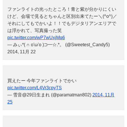
ファンライトの光ったところ！青と紫が分かりにくい
けど、会場で見るとちゃんと区別出来てたー＼(^o^)／
それにしてもでかいよ！！でもデジタリアンエリアで
は浮かれて、写真撮った笑
pic.twitter.com/wP7wUxjMq6
— みぃ*( ∩ o'ω'o )⊃━☆.*。 (@Sweetest_Candy5)
2014, 11月 22
買えたー 今年ファンライトでかい
pic.twitter.com/L4Vr3cpyTS
— 雪音@29日生まれ (@paramatman802)
2014, 11月
25