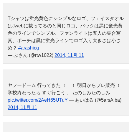
Tシャツは蛍光黄色にシンプルなロゴ、フェイスタオル
はJwebに載ってるのと同じロゴ、バックは黒に蛍光黄
色のラインでシンプル、ファンライトは五人の集合写
真、ポーチは黒に蛍光ラインでロゴ入り大きさは小さ
め？
#arashicg
— ぷさん (@rtw1022)
2014, 11月 11
ヤフードーム 行ってきた ！！！ 明日からプレ販売 ！
学校終わったら すぐ行こう 。 たのしみたのしみ
pic.twitter.com/2AeH65UTuY
— あいはる (@5arsAiba)
2014, 11月 11