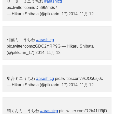
リーダーミニうちわ
#arashicg
pic.twitter.com/uDl89Mm6s7
— Hikaru Shibata (@pikkarin_17) 2014, 11月 12
相葉ミニうちわ
#arashicg
pic.twitter.com/zGDC2YRP9G — Hikaru Shibata
(@pikkarin_17) 2014, 11月 12
集合ミニうちわ
#arashicg
pic.twitter.com/9kJO50sj0c
— Hikaru Shibata (@pikkarin_17) 2014, 11月 12
潤くんミニうちわ
#arashicg
pic.twitter.com/R2b41tJ9jD