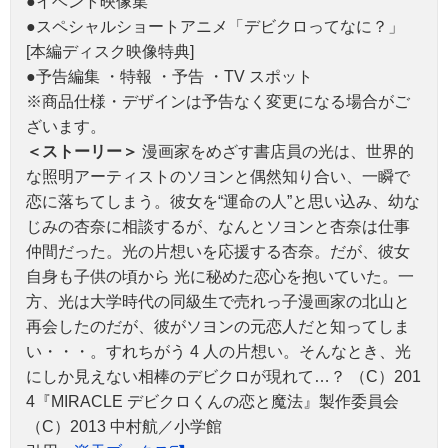
●イベント映像集
●スペシャルショートアニメ「デビクロってなに？」
[本編ディスク映像特典]
●予告編集 ・特報 ・予告 ・TV スポット
※商品仕様・デザインは予告なく変更になる場合がご
ざいます。
＜ストーリー＞
漫画家をめざす書店員の光は、世界的
な照明アーティストのソヨンと偶然知り合い、一瞬で
恋に落ちてしまう。彼女を“運命の人”と思い込み、幼な
じみの杏奈に相談するが、なんとソヨンと杏奈は仕事
仲間だった。光の片想いを応援する杏奈。だが、彼女
自身も子供の頃から 光に秘めた恋心を抱いていた。一
方、光は大学時代の同級生で売れっ子漫画家の北山と
再会したのだが、彼がソヨンの元恋人だと知ってしま
い・・・。すれちがう 4 人の片想い。そんなとき、光
にしか見えない相棒のデビクロが現れて…？ （C）201
4『MIRACLE デビクロくんの恋と魔法』製作委員会
（C）2013 中村航／小学館