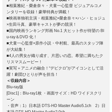
■相葉雅紀・榮倉奈々・犬童一心監督 ビジュアルコメ
ンタリーを収録！豪華特典が満載！
■映画単独初主演・相葉雅紀×榮倉奈々×ハン・ヒョジュ
×生田斗真、豪華キャストが夢の競演！
■国内映画ランキング邦画 No.1 大ヒット作が待望の Bl
u-ray＆DVD 化！
■犬童一心監督×原作小説・中村航、最高のスタッフ陣
が大結集！
■4人の男女が織り成す、片思いの恋。希望に満ちたク
リスマスムービー！
■実写＋アニメの融合！“デビクロ”がアイコンとして活
躍！劇団ひとりが声を担当！
＜収録内容＞
Blu-ray版
[Disc1]：Blu-ray1枚 ・画面サイズ：HD ワイドスクリ
ーン
・音声：1）日本語 DTS-HD Master Audio5.1ch 2）日
本語 DTS-HD Master Audio2.0ch