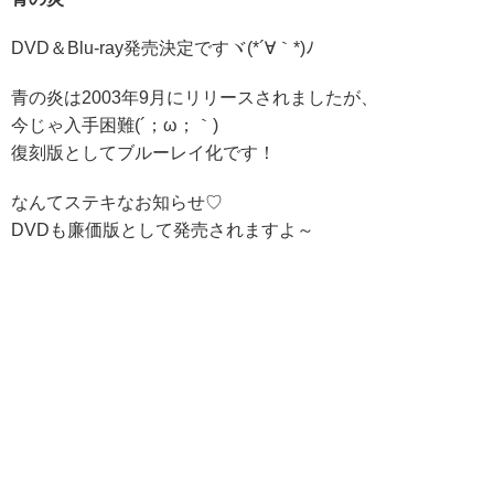
DVD＆Blu-ray発売決定ですヾ(*´∀｀*)ﾉ
青の炎は2003年9月にリリースされましたが、
今じゃ入手困難(´；ω；｀)
復刻版としてブルーレイ化です！
なんてステキなお知らせ♡
DVDも廉価版として発売されますよ～