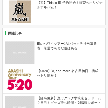
【嵐】This is 嵐 予約開始！待望のオリジナ
ルアルバム！
関連記事
嵐のハワイツアーJALパック先行当落発
表！落選でもまだ道はある！
【5×20】嵐 and more 名古屋初日！構成・
セトリ情報！
【随時更新】嵐ワクワク学校京セラドーム
２日目！グッズ待ち時間・列情報レポート