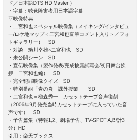
ド／日本語DTS HD Master ）
・字幕：聴覚障害者用日本語字幕
▽映像特典
・二宮和也スペシャル映像集（メイキング/インタビュ
ー/ロケ地マップ＜二宮和也直筆コメント入り＞／フォ
トギャラリー） SD
・対談 蜷川幸雄×二宮和也 SD
・未公開シーン SD
・宣伝映像集（製作発表/完成披露試写会/初日舞台挨
拶 二宮和也編） SD
・完全犯罪映像クイズ SD
・特別番組「青の炎 課外授業」 SD
・二宮和也＝櫛森秀一 カセットテープ音声復刻
（2006年9月発売当時カセットテープに入っていた音
声です） SD
・予告篇集（特報1,2、劇場予告、TV-SPOT A,B/計3
分）HD
引用：楽天ブックス