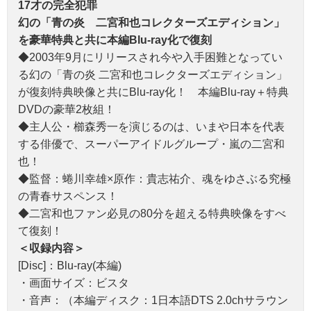
17才の完全犯罪
幻の「青の炎 二宮和也コレクターズエディション」
を豪華特典と共に本編Blu-ray化で復刻
◆2003年9月にリリースされ今や入手困難となってい
る幻の「青の炎 二宮和也コレクターズエディション」
が復刻特典映像と共にBlu-ray化！ 本編Blu-ray＋特典
DVDの豪華2枚組！
◆主人公・櫛森秀一を演じるのは、いまや日本を代表
する俳優で、スーパーアイドルグループ・嵐の二宮和
也！
◆監督：蜷川幸雄×原作：貴志祐介、魂をゆさぶる究極
の青春サスペンス！
◆二宮和也ファン必見の80分を超える特典映像をすべ
て復刻！
＜収録内容＞
[Disc]：Blu-ray(本編)
・画面サイズ：ビスタ
・音声：（本編ディスク：1日本語DTS 2.0chサラウン