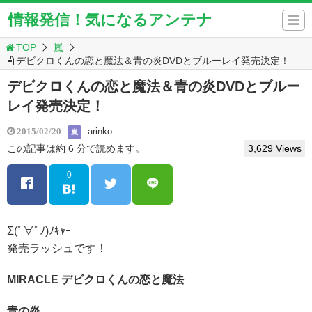
情報発信！気になるアンテナ
TOP
嵐
デビクロくんの恋と魔法＆青の炎DVDとブルーレイ発売決定！
デビクロくんの恋と魔法＆青の炎DVDとブルー
レイ発売決定！
arinko
2015/02/20
嵐
この記事は約 6 分で読めます。
3,629 Views
0
Σ(ﾟ∀ﾟﾉ)ﾉｷｬｰ
発売ラッシュです！
MIRACLE デビクロくんの恋と魔法
青の炎