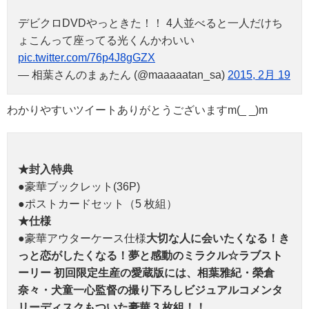
デビクロDVDやっときた！！ 4人並べると一人だけち
ょこんって座ってる光くんかわいい
pic.twitter.com/76p4J8gGZX
— 相葉さんのまぁたん (@maaaaatan_sa)
2015, 2月 19
わかりやすいツイートありがとうございますm(_ _)m
★封入特典
●豪華ブックレット(36P)
●ポストカードセット（5 枚組）
★仕様
●豪華アウターケース仕様
大切な人に会いたくなる！き
っと恋がしたくなる！夢と感動のミラクル☆ラブスト
ーリー 初回限定生産の愛蔵版には、相葉雅紀・榮倉
奈々・犬童一心監督の撮り下ろしビジュアルコメンタ
リーディスクもついた豪華 3 枚組！！