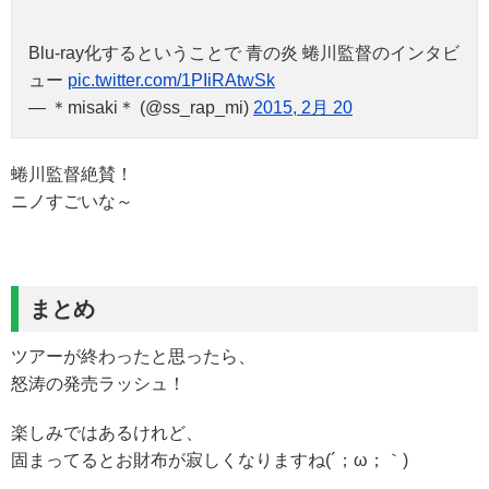
Blu-ray化するということで 青の炎 蜷川監督のインタビ
ュー
pic.twitter.com/1PIiRAtwSk
— ＊misaki＊ (@ss_rap_mi)
2015, 2月 20
蜷川監督絶賛！
ニノすごいな～
まとめ
ツアーが終わったと思ったら、
怒涛の発売ラッシュ！
楽しみではあるけれど、
固まってるとお財布が寂しくなりますね(´；ω；｀)