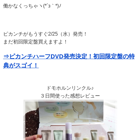
働かなくっちゃヽ(*´з｀*)ﾉ
ピカンチがもうすぐ2/25（水）発売！
まだ初回限定盤買えますよ！
⇒ピカンチハーフDVD発売決定！初回限定盤の特
典がスゴイ！
ドモホルンリンクル♪
３日間使った感想レビュー