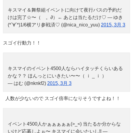
キスマイ＆舞祭組イベントに向けて夜行バスの予約だ
けは完了☆〜（ゝ。∂）← あとは当たるだけ♡ — ゆき
(*`∀´*)1/6横アリ参戦済♡ (@nica_nico_yuu)
2015, 3月 3
スゴイ行動力！！
キスマイのイベント4500人ならハイタッチくらいある
かな？？ ほんっとにいきたい〜〜（ ｉ _ ｉ ）
— はむ (@nknkf2)
2015, 3月 3
人数が少ないので スゴイ倍率になりそうですよね！！
イベント4500人かぁぁぁぁぁ(>_<) 当たるか分からな
いけど応募しよぉ〜 キスマイに会いたいし‼︎ —