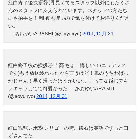
紅白終了後挨拶③ 潤 見えてるスタッフ以外にもたくさ
んのスタッフに支えられています。スタッフの方たち
にも拍手を！ 翔 夜も遅いので気を付けてお帰りくださ
い。
— あおゆいARASHI (@aoyuiryo)
2014, 12月 31
紅白終了後の挨拶④ 吉高 ちょー悔しい！(ニュアンス
です)もう放送終わったから言うけど！嵐のうちわばっ
かじゃん！早く帰ったほうがいいよ！ ってな感じでキ
レキャラしてて可愛かった — あおゆいARASHI
(@aoyuiryo)
2014, 12月 31
紅白観覧レボ⑤ レリゴーの時、磁石は英語でずっと口
ずさんでた