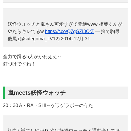
妖怪ウォッチと嵐さん可愛すぎて悶絶www 相葉くんが
やたらキレてるw
https://t.co/Q7gGZj3OrZ
— 捨て駒最
後尾 (@sutegoma_LV12) 2014, 12月 31
全力で踊る5人がかわええ～
釘づけですね！
嵐meets妖怪ウォッチ
20：30 A・RA・SHI～ゲラゲラポーのうた
紅白7 嵐にしやがれ 次は妖怪ウォッチと運動会してほ