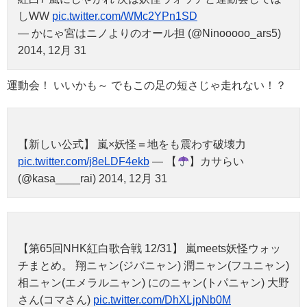
しWW
pic.twitter.com/WMc2YPn1SD
— かにゃ宮はニノよりのオール担 (@Ninooooo_ars5)
2014, 12月 31
運動会！ いいかも～ でもこの足の短さじゃ走れない！？
【新しい公式】 嵐×妖怪＝地をも震わす破壊力
pic.twitter.com/j8eLDF4ekb
— 【
】カサらい
(@kasa____rai) 2014, 12月 31
【第65回NHK紅白歌合戦 12/31】 嵐meets妖怪ウォッ
チまとめ。 翔ニャン(ジバニャン) 潤ニャン(フユニャン)
相ニャン(エメラルニャン) にのニャン(トパニャン) 大野
さん(コマさん)
pic.twitter.com/DhXLjpNb0M