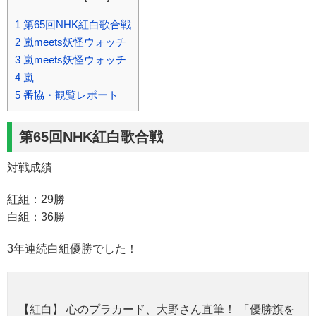
1
第65回NHK紅白歌合戦
2
嵐meets妖怪ウォッチ
3
嵐meets妖怪ウォッチ
4
嵐
5
番協・観覧レポート
第65回NHK紅白歌合戦
対戦成績
紅組：29勝
白組：36勝
3年連続白組優勝でした！
【紅白】 心のプラカード、大野さん直筆！ 「優勝旗を