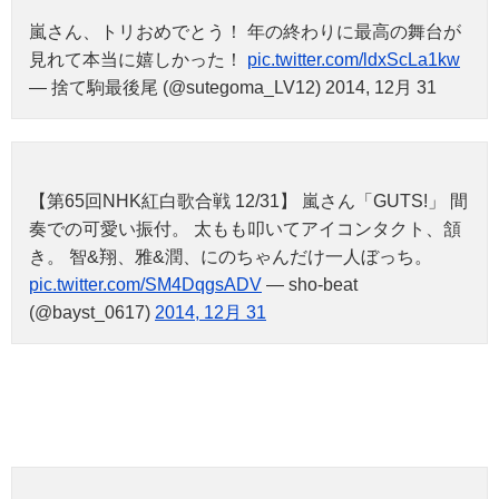
嵐さん、トリおめでとう！ 年の終わりに最高の舞台が
見れて本当に嬉しかった！
pic.twitter.com/ldxScLa1kw
— 捨て駒最後尾 (@sutegoma_LV12) 2014, 12月 31
【第65回NHK紅白歌合戦 12/31】 嵐さん「GUTS!」 間
奏での可愛い振付。 太もも叩いてアイコンタクト、頷
き。 智&翔、雅&潤、にのちゃんだけ一人ぼっち。
pic.twitter.com/SM4DqgsADV
— sho-beat
(@bayst_0617)
2014, 12月 31