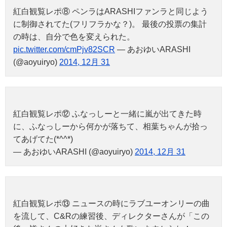
紅白観覧レポ⑧ ペンラはARASHIファンラと同じよう
に制御されてた(フリフラかな？)。 最後の投票の集計
の時は、自分で色を変えられた。
pic.twitter.com/cmPjv82SCR
— あおゆいARASHI
(@aoyuiryo)
2014, 12月 31
紅白観覧レポ⑫ ふなっしーと一緒に嵐が出てきた時
に、ふなっしーから何かが落ちて、相葉ちゃんが拾っ
てあげてた(*^^*)
— あおゆいARASHI (@aoyuiryo)
2014, 12月 31
紅白観覧レポ⑬ ニュースの時にラブユーオンリーの曲
を流して、C&Rの練習後、ディレクターさんが「この