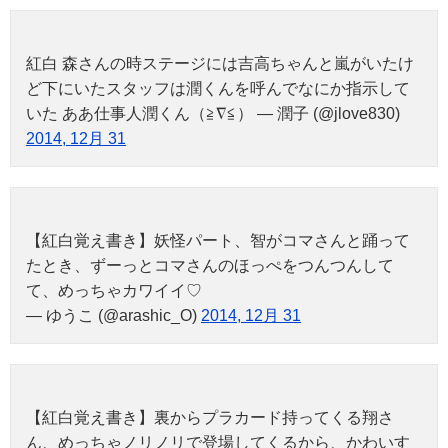
紅白 森さんの時ステージには吉高ちゃんと嵐がいたけ
ど下にいたスタッフは潤くんを呼んでなにか指示して
いた ああ仕事人潤くん（≧∇≦） — 潤子 (@jlove830)
2014, 12月 31
【紅白覚え書き】妖怪パート、智がコマさんと踊って
たとき、ずーっとコマさんのほっぺをつんつんして
て、めっちゃカワイイ♡
— ゆうこ (@arashic_O)
2014, 12月 31
【紅白覚え書き】裏からプラカード持ってくる翔さ
ん、めっちゃノリノリで登場してくるから、かわいす