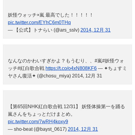
妖怪ウォッチ×嵐 最高でした！！！！！
pic.twitter.com/EYhC6m0THq
— 【公式】トナらい (@ars_sslv)
2014, 12月 31
なんなのかわいすぎかよ？もうむり、、#嵐#妖怪ウォ
ッチ#紅白歌合戦
https://t.co/o4xN808KF6
— ✦ちょすミ
ヤさん復活✦ (@chosu_miya) 2014, 12月 31
【第65回NHK紅白歌合戦 12/31】 妖怪体操第一を踊る
嵐さんをちょっとだけまとめ。
pic.twitter.com/7wRH4koxy9
— sho-beat (@bayst_0617)
2014, 12月 31