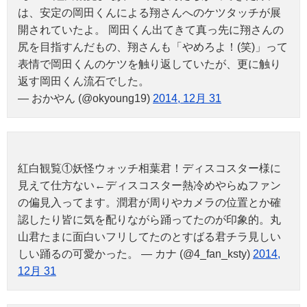
は、安定の岡田くんによる翔さんへのケツタッチが展
開されていたよ。 岡田くん出てきて真っ先に翔さんの
尻を目指すんだもの、翔さんも「やめろよ！(笑)」って
表情で岡田くんのケツを触り返していたが、更に触り
返す岡田くん流石でした。
— おかやん (@okyoung19)
2014, 12月 31
紅白観覧①妖怪ウォッチ相葉君！ディスコスター様に
見えて仕方ない←ディスコスター熱冷めやらぬファン
の偏見入ってます。潤君が周りやカメラの位置とか確
認したり皆に気を配りながら踊ってたのが印象的。丸
山君たまに面白いフリしてたのとすばる君チラ見しい
しい踊るの可愛かった。 — カナ (@4_fan_ksty)
2014,
12月 31