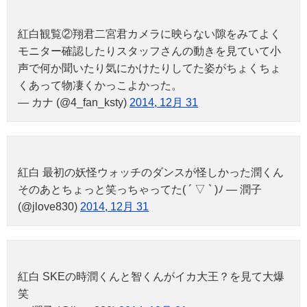
紅白観覧②翔君二宮君カメラに映らない隙をみてよく
モニター確認したりスタッフさんの動きを見ていて小
声で何か聞いたり気にかけたりしてた姿がちょくちょ
くあって物凄くかっこよかった。
— カナ (@4_fan_ksty)
2014, 12月 31
紅白 最初の妖怪ウォッチのダンスが怪しかった潤くん
そのあとちょっと笑っちゃってた( ´ ▽ ` )ﾉ — 潤子
(@jlove830)
2014, 12月 31
紅白 SKEの時潤くんと智くんがイカ大王？を見て大爆
笑