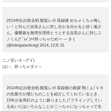
2014年紅白歌合戦 観覧レポ 収録後 めちゃくちゃ悔し
い！と叫んだ吉高さんに対し分かる分かると頷く嵐さ
ん。優勝旗を無理矢理持とうとする吉高さんに対しニ
ノくん(*.ﾟωﾟ)ﾊｲ持っちゃだめー — きく
(@intergalacticeg) 2014, 12月 31
ニノ言いそ～(*´з`)
はい、持っちゃダメ～
2014年紅白歌合戦 観覧レポ 収録後の挨拶 翔くん｢Ｖ６
の先輩方が僕たちのことを紹介してくれているとき、
15年が走馬灯のように蘇りました｣｢フライングしてい
るあいだはいろんなことがごっちゃになっちゃって生