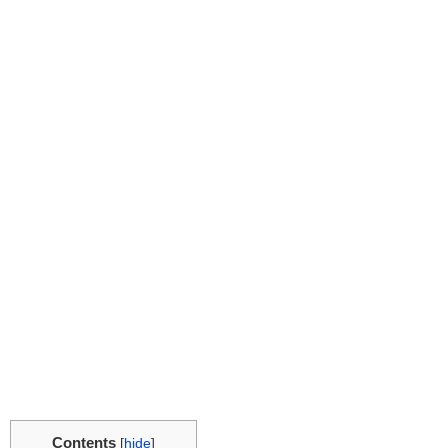
Contents
[
hide
]