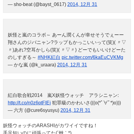
— sho-beat (@bayst_0617)
2014, 12月 31
妖怪と嵐のコラボ～ あーん潤くんが幸せそうでぇーー
翔さんのジバニャン?ラップもかっこいいって(笑)( 〃▽
〃)あれ?空耳かしら(笑)( 〃▽〃) どーでもいいけどーた
のしすぎる～
#NHK紅白
pic.twitter.com/6kaEuCVKMg
— かな嵐 (@k_uraara)
2014, 12月 31
紅白歌合戦2014 嵐X妖怪ウォッチ アラシニャン:
http://t.co/n0z6ptFIEj
犯罪級のかわいさ(((o(*ﾟ∀ﾟ*)o)))
— 六方 (@cure6syusyu)
2014, 12月 31
妖怪ウォッチのARASHIがカワイイですね！
手足短いのに頑張ってた(´艸｀*)