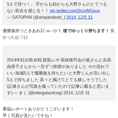
5人で持つ！」 字からも顔からも大野さんのとてつも
ない気合を感じる！！
pic.twitter.com/3rcoiMGouv
— SATOPAN (@arspandasts_)
2014, 12月 31
優勝旗持つときあれΣ(･ω･ﾉ)ﾉ！
後でゆっくり持ちます！
良
かった(≧▽≦)
2014年紅白歌合戦 観覧レポ 収録後司会の嵐さんと吉高
由里子さんから一言ずつ挨拶がありました その流れで
いい加減5人で優勝旗を持ちたいと大野くんが言い出し
5人で持ちました 高々と掲げてとても嬉しそうでした
(記者さんが写真を撮っていたので記事に載ると思いま
す) — きく (@intergalacticeg) 2014, 12月 31
番協レポートありがとうございます！
早く写真が見たいですね！