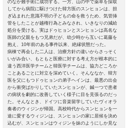
のなか難手術に成功する。一方、山の中で薬草を採取
してから病院に駆けつけた韓方医のスンヒョンは、担
ぎ込まれた意識不明の子どもの命を救うため、気管挿
管をしたことが越権行為とみなされ、いきなりの減給
処分を受ける。実はドゥヒョンとスンヒョンは高名な
医師の父親をもつ兄弟だが、幼少時から互いに葛藤を
抱え、10年前のある事件以来、絶縁状態だった。
病棟で再会した二人は、治療方針の違いからさっそく
いがみ合い、もともと医療に対する考え方が根本的に
違う西洋医学チームと韓医学チームは、協力どころか
ことあるごとに対立を深めていく。そんななか、韓方
医を父にもつドゥヒョンの弟子ヘインは、最悪の出会
から衝突ばかりしていたスンヒョンが、鍼一つで患者
の病状を劇的に改善していく様子に目を見張るのだっ
た。そんなとき、ドイツに音楽留学していたヴィオラ
奏者のウィジンが帰国。高校時代からスンヒョンを一
途に愛するウィジンは、スンヒョンの家に居候を決め
込むが、スンヒョンはウィジンを妹のようにしか見な