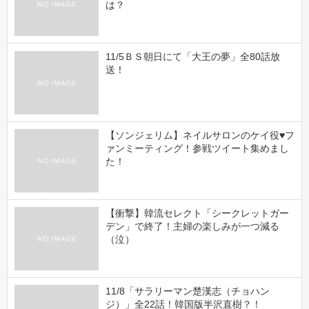
は？
11/5ＢＳ朝日にて「大王の夢」全80話放
送！
【ソンジェリム】ネイルサロンのケイ役♥フ
ァンミーティング！参戦ツイート集めまし
た！
【衝撃】韓流セレクト「シークレットガー
デン」で終了！主婦の楽しみが一つ減る
（泣）
11/8「サラリーマン楚漢志（チョハン
ジ）」全22話！韓国版半沢直樹？！