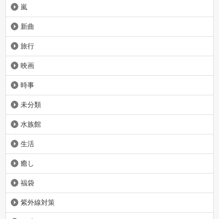
嵐
新曲
旅行
映画
時事
未分類
水族館
生活
癒し
福袋
紫外線対策